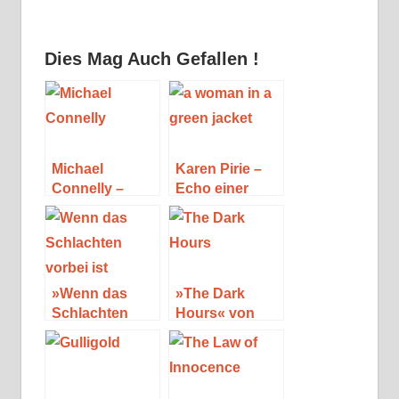
Dies Mag Auch Gefallen !
Michael
Karen Pirie –
Connelly –
Echo einer
Seine Bücher
Mordnacht –
und Figuren
Staffel 1
(Special)
»Wenn das
»The Dark
Schlachten
Hours« von
vorbei ist« von
Michael
T. C. Boyle
Connelly