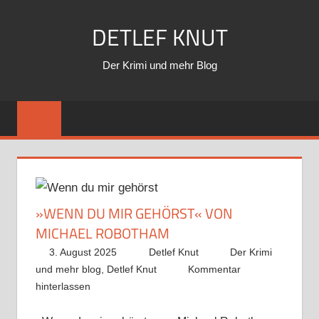
Zum
DETLEF KNUT
Inhalt
springen
Der Krimi und mehr Blog
»WENN DU MIR GEHÖRST« VON
MICHAEL ROBOTHAM
3. August 2025
Detlef Knut
Der Krimi
und mehr blog
,
Detlef Knut
Kommentar
hinterlassen