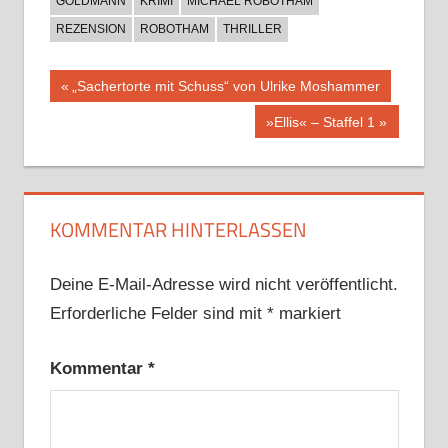
GOLDMANN
KRIMI
MICHAEL ROBOTHAM
REZENSION
ROBOTHAM
THRILLER
Beitragsnavigation
Vorheriger
„Sachertorte mit Schuss“ von Ulrike Moshammer
Beitrag:
Nächster
»Ellis« – Staffel 1
Beitrag:
KOMMENTAR HINTERLASSEN
Deine E-Mail-Adresse wird nicht veröffentlicht.
Erforderliche Felder sind mit
*
markiert
Kommentar
*