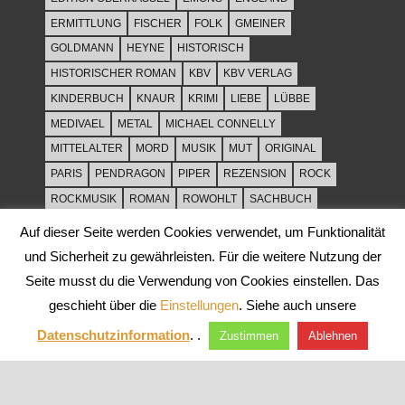
ERMITTLUNG
FISCHER
FOLK
GMEINER
GOLDMANN
HEYNE
HISTORISCH
HISTORISCHER ROMAN
KBV
KBV VERLAG
KINDERBUCH
KNAUR
KRIMI
LIEBE
LÜBBE
MEDIVAEL
METAL
MICHAEL CONNELLY
MITTELALTER
MORD
MUSIK
MUT
ORIGINAL
PARIS
PENDRAGON
PIPER
REZENSION
ROCK
ROCKMUSIK
ROMAN
ROWOHLT
SACHBUCH
SPANNUNG
SYLT
THRILLER
TOD
ULLSTEIN
Auf dieser Seite werden Cookies verwendet, um Funktionalität
WEIHNACHT
und Sicherheit zu gewährleisten. Für die weitere Nutzung der
Seite musst du die Verwendung von Cookies einstellen. Das
geschieht über die
Einstellungen
. Siehe auch unsere
Datenschutzinformation
. .
Zustimmen
Ablehnen
WordPress-Theme: Tortuga von ThemeZee.