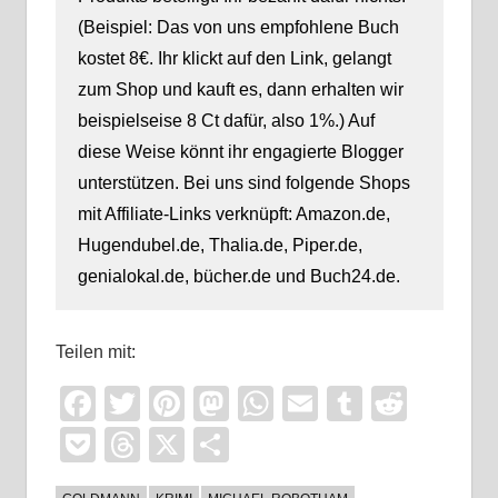
(Beispiel: Das von uns empfohlene Buch
kostet 8€. Ihr klickt auf den Link, gelangt
zum Shop und kauft es, dann erhalten wir
beispielseise 8 Ct dafür, also 1%.) Auf
diese Weise könnt ihr engagierte Blogger
unterstützen. Bei uns sind folgende Shops
mit Affiliate-Links verknüpft: Amazon.de,
Hugendubel.de, Thalia.de, Piper.de,
genialokal.de, bücher.de und Buch24.de.
Teilen mit:
Facebook
Twitter
Pinterest
Mastodon
WhatsApp
Email
Tumblr
Reddi
Pocket
Threads
X
Teilen