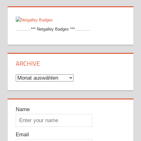
............*** Netgalley Badges ***............
ARCHIVE
Archive
Name
Email