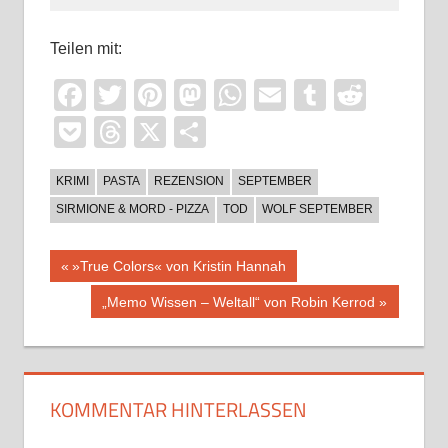
Teilen mit:
Facebook
Twitter
Pinterest
Mastodon
WhatsApp
Email
Tumblr
Reddi
Pocket
Threads
X
Teilen
KRIMI
PASTA
REZENSION
SEPTEMBER
SIRMIONE & MORD - PIZZA
TOD
WOLF SEPTEMBER
Beitragsnavigation
Vorheriger
»True Colors« von Kristin Hannah
Beitrag:
Nächster
„Memo Wissen – Weltall“ von Robin Kerrod
Beitrag:
KOMMENTAR HINTERLASSEN