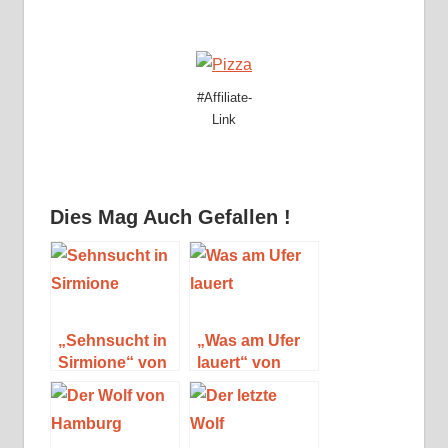
#Affiliate-
Link
Dies Mag Auch Gefallen !
„Sehnsucht in
„Was am Ufer
Sirmione“ von
lauert“ von
Claire Stern
Lenz
Koppelstätter