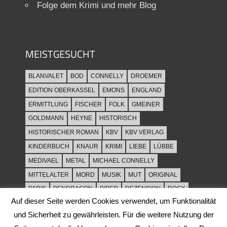
Folge dem Krimi und mehr Blog
MEISTGESUCHT
BLANVALET
BOD
CONNELLY
DROEMER
EDITION OBERKASSEL
EMONS
ENGLAND
ERMITTLUNG
FISCHER
FOLK
GMEINER
GOLDMANN
HEYNE
HISTORISCH
HISTORISCHER ROMAN
KBV
KBV VERLAG
KINDERBUCH
KNAUR
KRIMI
LIEBE
LÜBBE
MEDIVAEL
METAL
MICHAEL CONNELLY
MITTELALTER
MORD
MUSIK
MUT
ORIGINAL
PARIS
PENDRAGON
PIPER
REZENSION
ROCK
Auf dieser Seite werden Cookies verwendet, um Funktionalität
ROCKMUSIK
ROMAN
ROWOHLT
SACHBUCH
und Sicherheit zu gewährleisten. Für die weitere Nutzung der
SPANNUNG
SYLT
THRILLER
TOD
ULLSTEIN