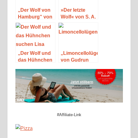
„Der Wolf von
»Der letzte
Hamburg“ von
Wolf« von S. A.
Jürgen Ehlers
Cosby
„Der Wolf und
„Limoncellolügen“
das Hühnchen
von Gudrun
suchen Lisa“
Grägel
von Beate
Freitag
#Affiliate-Link