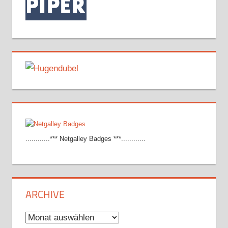
............*** Netgalley Badges ***............
ARCHIVE
Archive