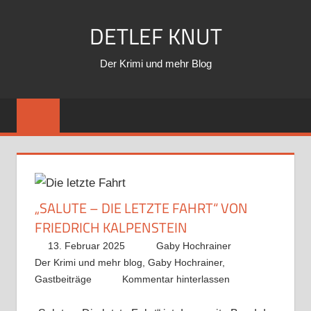
Zum
DETLEF KNUT
Inhalt
springen
Der Krimi und mehr Blog
„SALUTE – DIE LETZTE FAHRT“ VON
FRIEDRICH KALPENSTEIN
13. Februar 2025
Gaby Hochrainer
Der Krimi und mehr blog
,
Gaby Hochrainer
,
Gastbeiträge
Kommentar hinterlassen