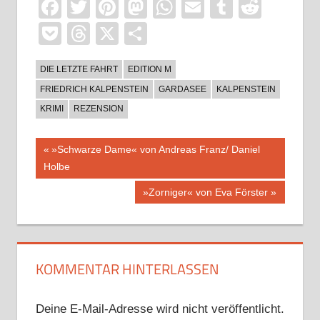
Facebook
Twitter
Pinterest
Mastodon
WhatsApp
Email
Tumblr
Reddi
Pocket
Threads
X
Teilen
DIE LETZTE FAHRT
EDITION M
FRIEDRICH KALPENSTEIN
GARDASEE
KALPENSTEIN
KRIMI
REZENSION
Beitragsnavigation
Vorheriger
»Schwarze Dame« von Andreas Franz/ Daniel
Beitrag:
Holbe
Nächster
»Zorniger« von Eva Förster
Beitrag:
KOMMENTAR HINTERLASSEN
Deine E-Mail-Adresse wird nicht veröffentlicht.