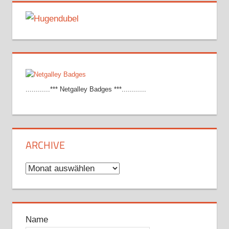
............*** Netgalley Badges ***............
ARCHIVE
Archive
Name