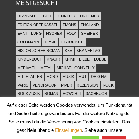
MEISTGESUCHT
BLANVALET
BOD
CONNELLY
DROEMER
EDITION OBERKASSEL
EMONS
ENGLAND
ERMITTLUNG
FISCHER
FOLK
GMEINER
GOLDMANN
HEYNE
HISTORISCH
HISTORISCHER ROMAN
KBV
KBV VERLAG
KINDERBUCH
KNAUR
KRIMI
LIEBE
LÜBBE
MEDIVAEL
METAL
MICHAEL CONNELLY
MITTELALTER
MORD
MUSIK
MUT
ORIGINAL
PARIS
PENDRAGON
PIPER
REZENSION
ROCK
ROCKMUSIK
ROMAN
ROWOHLT
SACHBUCH
SPANNUNG
SYLT
THRILLER
TOD
ULLSTEIN
Auf dieser Seite werden Cookies verwendet, um Funktionalität
WEIHNACHT
und Sicherheit zu gewährleisten. Für die weitere Nutzung der
Seite musst du die Verwendung von Cookies einstellen. Das
geschieht über die
Einstellungen
. Siehe auch unsere