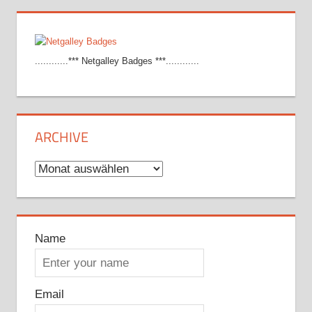
............*** Netgalley Badges ***............
ARCHIVE
Archive
Name
Email