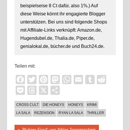
beispielseise 8 Ct dafür, also 1%.) Auf
diese Weise könnt ihr engagierte Blogger
unterstützen. Bei uns sind folgende Shops
mit Affiliate-Links verknüpft: Amazon.de,
Hugendubel.de, Thalia.de, Piper.de,
genialokal.de, bücher.de und Buch24.de.
Teilen mit:
Facebook
Twitter
Pinterest
Mastodon
WhatsApp
Email
Tumblr
Reddi
Pocket
Threads
X
Teilen
CROSS CULT
DIE HONEYS
HONEYS
KRIMI
LA SALA
REZENSION
RYAN LA SALA
THRILLER
Vorheriger
„Blutiger Fjord“ von Niklas Sonnenschein