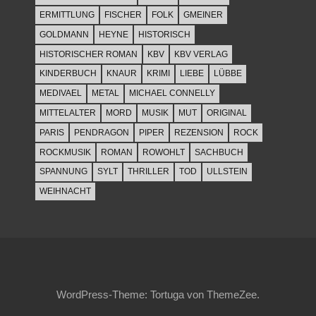
ERMITTLUNG
FISCHER
FOLK
GMEINER
GOLDMANN
HEYNE
HISTORISCH
HISTORISCHER ROMAN
KBV
KBV VERLAG
KINDERBUCH
KNAUR
KRIMI
LIEBE
LÜBBE
MEDIVAEL
METAL
MICHAEL CONNELLY
MITTELALTER
MORD
MUSIK
MUT
ORIGINAL
PARIS
PENDRAGON
PIPER
REZENSION
ROCK
ROCKMUSIK
ROMAN
ROWOHLT
SACHBUCH
SPANNUNG
SYLT
THRILLER
TOD
ULLSTEIN
WEIHNACHT
WordPress-Theme: Tortuga von ThemeZee.