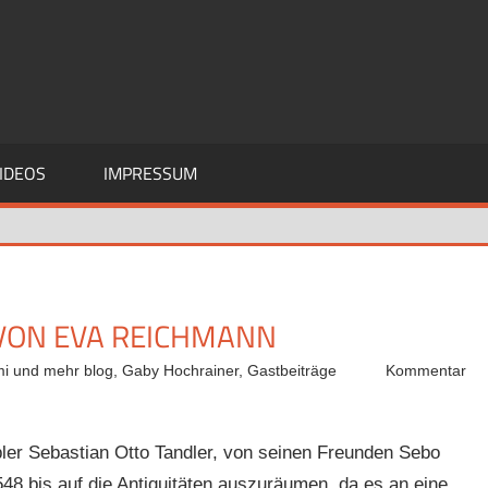
IDEOS
IMPRESSUM
 VON EVA REICHMANN
mi und mehr blog
,
Gaby Hochrainer
,
Gastbeiträge
Kommentar
ler Sebastian Otto Tandler, von seinen Freunden Sebo
48 bis auf die Antiquitäten auszuräumen, da es an eine