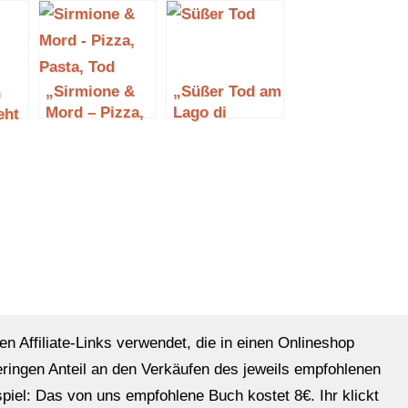
„Sirmione &
„Süßer Tod am
n
Mord – Pizza,
Lago di
eht
Pasta, Tod“
Garda“ von
g
von Wolf
Sibilla Bellini
)
September
en Affiliate-Links verwendet, die in einen Onlineshop
eringen Anteil an den Verkäufen des jeweils empfohlenen
ispiel: Das von uns empfohlene Buch kostet 8€. Ihr klickt