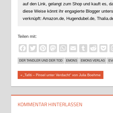
auf den Link, gelangt zum Shop und kauft es, dan
diese Weise könnt ihr engagierte Blogger unterst
verknüpft: Amazon.de, Hugendubel.de, Thalia.de
Teilen mit:
Facebook
Twitter
Pinterest
Mastodon
WhatsApp
Email
Tumblr
Redd
P
DER TANDLER UND DER TOD
EMONS
EMONS VERLAG
EV
Beitragsnavigation
Vorheriger
„Tafiti – Pinsel unter Verdacht“ von Julia Boehme
Beitrag:
KOMMENTAR HINTERLASSEN