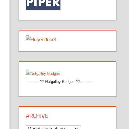
............*** Netgalley Badges ***............
ARCHIVE
Archive