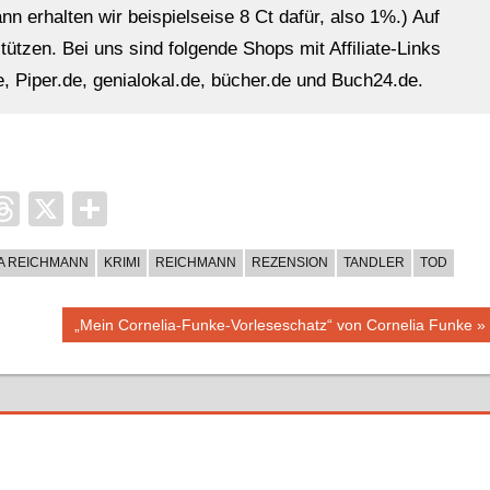
n erhalten wir beispielseise 8 Ct dafür, also 1%.) Auf
ützen. Bei uns sind folgende Shops mit Affiliate-Links
, Piper.de, genialokal.de, bücher.de und Buch24.de.
it
ocket
Threads
X
Teilen
A REICHMANN
KRIMI
REICHMANN
REZENSION
TANDLER
TOD
Nächster
„Mein Cornelia-Funke-Vorleseschatz“ von Cornelia Funke
Beitrag: