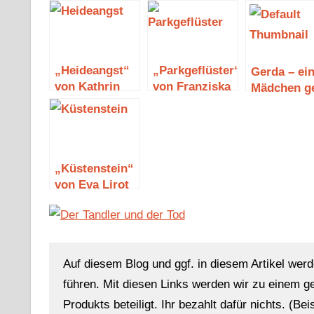
„Heideangst“
„Parkgeflüster“
Gerda – ei
von Kathrin
von Franziska
Mädchen g
Hanke
Steinhauer
seinen We
(Leseprobe
„Küstenstein“
von Eva Lirot
Auf diesem Blog und ggf. in diesem Artikel werd
führen. Mit diesen Links werden wir zu einem g
Produkts beteiligt. Ihr bezahlt dafür nichts. (Be