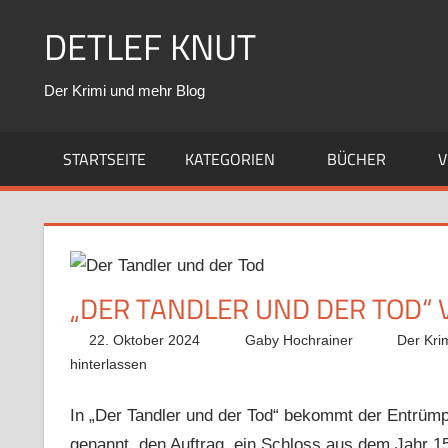
Zum
DETLEF KNUT
Inhalt
springen
Der Krimi und mehr Blog
STARTSEITE
KATEGORIEN
BÜCHER
V
„DER TANDLER UND DER TOD“
22. Oktober 2024
Gaby Hochrainer
Der Kri
hinterlassen
In „Der Tandler und der Tod“ bekommt der Entrümp
genannt, den Auftrag, ein Schloss aus dem Jahr 15