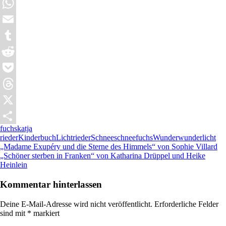
Mastodon
WhatsApp
Email
Tumblr
Reddit
Pocket
Threads
X
fuchs
katja
Teilen
rieder
Kinderbuch
Licht
rieder
Schnee
schneefuchs
Wunder
wunderlicht
Beitragsnavigation
Vorheriger
„Madame Exupéry und die Sterne des Himmels“ von Sophie Villard
Beitrag:
Nächster
„Schöner sterben in Franken“ von Katharina Drüppel und Heike
Beitrag:
Heinlein
Kommentar hinterlassen
Deine E-Mail-Adresse wird nicht veröffentlicht.
Erforderliche Felder
sind mit
*
markiert