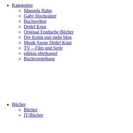
Kategorien
Manuela Hahn
Gaby Hochrainer
Buchwelten
Detlef Knut
Original Englische Bücher
Der Krimi und mehr blog
Musik Szene Detlef Knut
TV – Film und Serie
edition oberkassel
Buchvorstellung
Bücher
Bücher
IT-Bücher