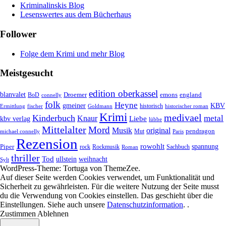
Kriminalinskis Blog
Lesenswertes aus dem Bücherhaus
Follower
Folge dem Krimi und mehr Blog
Meistgesucht
edition oberkassel
blanvalet
Droemer
emons
BoD
england
connelly
folk
Heyne
gmeiner
KBV
historisch
historischer roman
Ermittlung
fischer
Goldmann
Krimi
medivael
Kinderbuch
metal
Knaur
Liebe
kbv verlag
lübbe
Mittelalter
Mord
Musik
original
pendragon
Mut
Paris
michael connelly
Rezension
rowohlt
spannung
Piper
rock
Rockmusik
Roman
Sachbuch
thriller
Tod
ullstein
weihnacht
Sylt
WordPress-Theme: Tortuga von ThemeZee.
Auf dieser Seite werden Cookies verwendet, um Funktionalität und
Sicherheit zu gewährleisten. Für die weitere Nutzung der Seite musst
du die Verwendung von Cookies einstellen. Das geschieht über die
Einstellungen
. Siehe auch unsere
Datenschutzinformation
. .
Zustimmen
Ablehnen