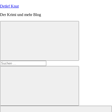
Zum
Detlef Knut
Inhalt
Der Krimi und mehr Blog
springen
Suchen
nach:
Suchen