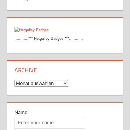
............*** Netgalley Badges ***............
ARCHIVE
Archive
Name