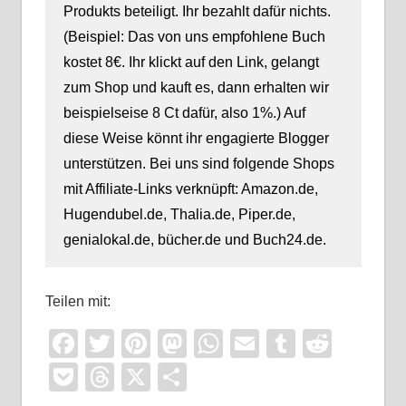
Produkts beteiligt. Ihr bezahlt dafür nichts.
(Beispiel: Das von uns empfohlene Buch
kostet 8€. Ihr klickt auf den Link, gelangt
zum Shop und kauft es, dann erhalten wir
beispielseise 8 Ct dafür, also 1%.) Auf
diese Weise könnt ihr engagierte Blogger
unterstützen. Bei uns sind folgende Shops
mit Affiliate-Links verknüpft: Amazon.de,
Hugendubel.de, Thalia.de, Piper.de,
genialokal.de, bücher.de und Buch24.de.
Teilen mit:
Facebook
Twitter
Pinterest
Mastodon
WhatsApp
Email
Tumblr
Reddi
Pocket
Threads
X
Teilen