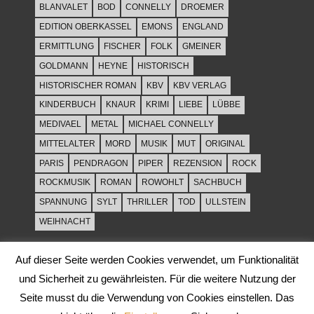
BLANVALET
BOD
CONNELLY
DROEMER
EDITION OBERKASSEL
EMONS
ENGLAND
ERMITTLUNG
FISCHER
FOLK
GMEINER
GOLDMANN
HEYNE
HISTORISCH
HISTORISCHER ROMAN
KBV
KBV VERLAG
KINDERBUCH
KNAUR
KRIMI
LIEBE
LÜBBE
MEDIVAEL
METAL
MICHAEL CONNELLY
MITTELALTER
MORD
MUSIK
MUT
ORIGINAL
PARIS
PENDRAGON
PIPER
REZENSION
ROCK
ROCKMUSIK
ROMAN
ROWOHLT
SACHBUCH
SPANNUNG
SYLT
THRILLER
TOD
ULLSTEIN
WEIHNACHT
Auf dieser Seite werden Cookies verwendet, um Funktionalität
und Sicherheit zu gewährleisten. Für die weitere Nutzung der
Seite musst du die Verwendung von Cookies einstellen. Das