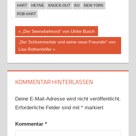
HART
HEYNE
KNOCK-OUT
KO
NEW YORK
ROB HART
Beitragsnavigation
Vorheriger
„Der Seenebelmord“ von Ulrike Busch
Beitrag:
Nächster
„Der Schlummerbär und seine neue Freundin“ von
Beitrag:
Lisa Rothenhöfer
KOMMENTAR HINTERLASSEN
Deine E-Mail-Adresse wird nicht veröffentlicht.
Erforderliche Felder sind mit
*
markiert
Kommentar
*