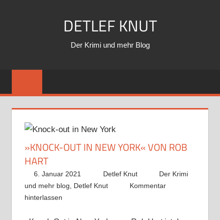
Zum
DETLEF KNUT
Inhalt
springen
Der Krimi und mehr Blog
»KNOCK-OUT IN NEW YORK« VON ROB
HART
6. Januar 2021
Detlef Knut
Der Krimi
und mehr blog
,
Detlef Knut
Kommentar
hinterlassen