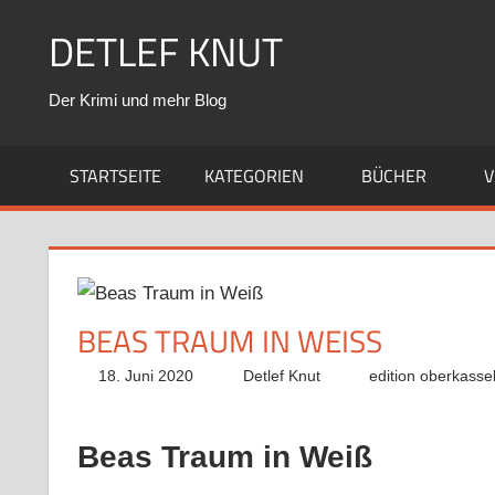
Zum
DETLEF KNUT
Inhalt
springen
Der Krimi und mehr Blog
STARTSEITE
KATEGORIEN
BÜCHER
V
BEAS TRAUM IN WEISS
18. Juni 2020
Detlef Knut
edition oberkasse
Beas Traum in Weiß