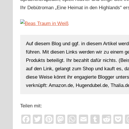
Ihr Debütroman „Eine Heimat in den Highlands“ ers
Auf diesem Blog und ggf. in diesem Artikel werd
führen. Mit diesen Links werden wir zu einem g
Produkts beteiligt. Ihr bezahlt dafür nichts. (Be
auf den Link, gelangt zum Shop und kauft es, dan
diese Weise könnt ihr engagierte Blogger unterst
verknüpft: Amazon.de, Hugendubel.de, Thalia.de
Teilen mit:
Facebook
Twitter
Pinterest
Mastodon
WhatsApp
Email
Tumblr
Redd
P