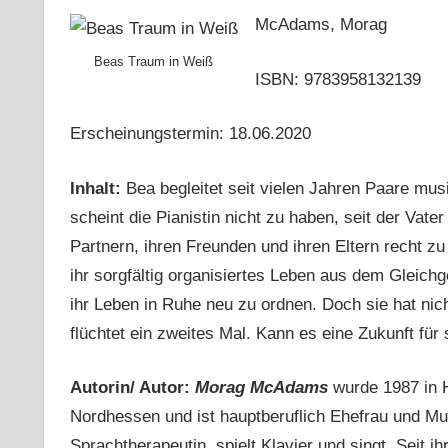
McAdams, Morag
Beas Traum in Weiß
ISBN: 9783958132139
Erscheinungstermin: 18.06.2020
Inhalt:
Bea begleitet seit vielen Jahren Paare mus
scheint die Pianistin nicht zu haben, seit der Vater
Partnern, ihren Freunden und ihren Eltern recht zu
ihr sorgfältig organisiertes Leben aus dem Gleichg
ihr Leben in Ruhe neu zu ordnen. Doch sie hat nich
flüchtet ein zweites Mal. Kann es eine Zukunft fü
Autorin/ Autor:
Morag McAdams
wurde 1987 in He
Nordhessen und ist hauptberuflich Ehefrau und Mutt
Sprachtherapeutin, spielt Klavier und singt. Seit 