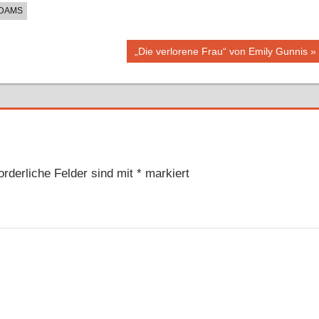
DAMS
Nächster
„Die verlorene Frau“ von Emily Gunnis
Beitrag:
orderliche Felder sind mit
*
markiert