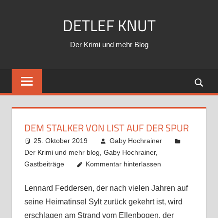
Zum
DETLEF KNUT
Inhalt
springen
Der Krimi und mehr Blog
DEM STALKER VON LIST AUF DER SPUR
25. Oktober 2019
Gaby Hochrainer
Der Krimi und mehr blog
,
Gaby Hochrainer
,
Gastbeiträge
Kommentar hinterlassen
Lennard Feddersen, der nach vielen Jahren auf
seine Heimatinsel Sylt zurück gekehrt ist, wird
erschlagen am Strand vom Ellenbogen, der