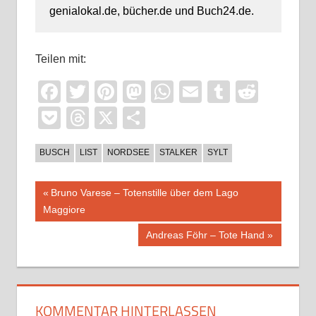
genialokal.de, bücher.de und Buch24.de.
Teilen mit:
Facebook
Twitter
Pinterest
Mastodon
WhatsApp
Email
Tumblr
Reddi
Pocket
Threads
X
Teilen
BUSCH
LIST
NORDSEE
STALKER
SYLT
Beitragsnavigation
Vorheriger
Bruno Varese – Totenstille über dem Lago
Beitrag:
Maggiore
Nächster
Andreas Föhr – Tote Hand
Beitrag:
KOMMENTAR HINTERLASSEN