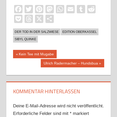
Facebook
Twitter
Pinterest
Mastodon
WhatsApp
Email
Tumblr
Reddi
Pocket
Threads
X
Teilen
DER TOD IN DER SALZWIESE
EDITION OBERKASSEL
SIBYL QUINKE
Beitragsnavigation
Vorheriger
Kein Tee mit Mugabe
Beitrag:
Nächster
Ulrich Radermacher – Hundsbua
Beitrag:
KOMMENTAR HINTERLASSEN
Deine E-Mail-Adresse wird nicht veröffentlicht.
Erforderliche Felder sind mit
*
markiert