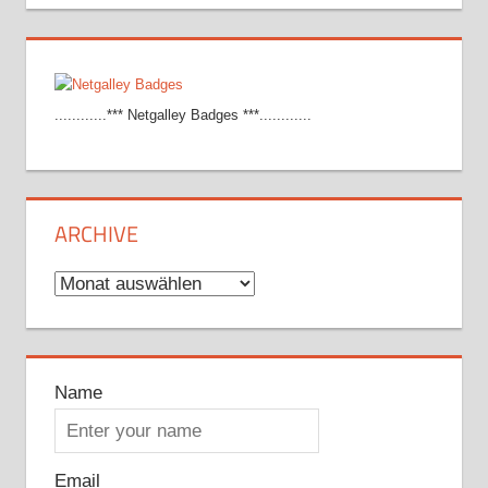
............*** Netgalley Badges ***............
ARCHIVE
Archive
Name
Email