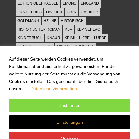
EDITION OBERKASSEL
EMONS
ENGLAND
ERMITTLUNG
FISCHER
FOLK
GMEINER
GOLDMANN
HEYNE
HISTORISCH
HISTORISCHER ROMAN
KBV
KBV VERLAG
KINDERBUCH
KNAUR
KRIMI
LIEBE
LÜBBE
MEDIVAEL
METAL
MICHAEL CONNELLY
MITTELALTER
MORD
MUSIK
MUT
ORIGINAL
Auf dieser Seite werden Cookies verwendet, um
PARIS
PENDRAGON
PIPER
REZENSION
ROCK
Funktionalität und Sicherheit zu gewährleisten. Für die
ROCKMUSIK
ROMAN
ROWOHLT
SACHBUCH
weitere Nutzung der Seite musst du die Verwendung von
Cookies einstellen. Das geschieht über die . Siehe auch
SPANNUNG
SYLT
THRILLER
TOD
ULLSTEIN
unsere . .
Datenschutzinformation
WEIHNACHT
Zustimmen
Einstellungen
WordPress-Theme: Tortuga von ThemeZee.
Ablehnen