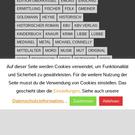
EDITION OBERKASSEL
EMONS
ENGLAND
ERMITTLUNG
FISCHER
FOLK
GMEINER
GOLDMANN
HEYNE
HISTORISCH
HISTORISCHER ROMAN
KBV
KBV VERLAG
KINDERBUCH
KNAUR
KRIMI
LIEBE
LÜBBE
MEDIVAEL
METAL
MICHAEL CONNELLY
MITTELALTER
MORD
MUSIK
MUT
ORIGINAL
PARIS
PENDRAGON
PIPER
REZENSION
ROCK
Auf dieser Seite werden Cookies verwendet, um Funktionalität
ROCKMUSIK
ROMAN
ROWOHLT
SACHBUCH
und Sicherheit zu gewährleisten. Für die weitere Nutzung der
SPANNUNG
SYLT
THRILLER
TOD
ULLSTEIN
Seite musst du die Verwendung von Cookies einstellen. Das
WEIHNACHT
geschieht über die
Einstellungen
. Siehe auch unsere
Datenschutzinformation
. .
Zustimmen
Ablehnen
WordPress-Theme: Tortuga von ThemeZee.