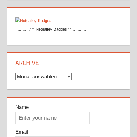
............*** Netgalley Badges ***............
ARCHIVE
Archive
Name
Email