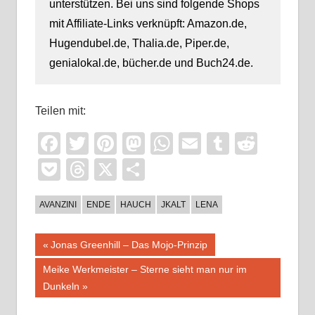
unterstützen. Bei uns sind folgende Shops
mit Affiliate-Links verknüpft: Amazon.de,
Hugendubel.de, Thalia.de, Piper.de,
genialokal.de, bücher.de und Buch24.de.
Teilen mit:
Facebook
Twitter
Pinterest
Mastodon
WhatsApp
Email
Tumblr
Reddi
Pocket
Threads
X
Teilen
AVANZINI
ENDE
HAUCH
JKALT
LENA
Beitragsnavigation
Vorheriger
Jonas Greenhill – Das Mojo-Prinzip
Beitrag:
Nächster
Meike Werkmeister – Sterne sieht man nur im
Beitrag:
Dunkeln