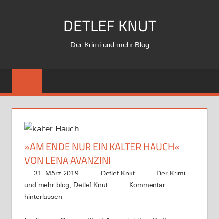
Zum
DETLEF KNUT
Inhalt
springen
Der Krimi und mehr Blog
»AM ENDE NUR EIN KALTER HAUCH«
VON LENA AVANZINI
31. März 2019
Detlef Knut
Der Krimi
und mehr blog
,
Detlef Knut
Kommentar
hinterlassen