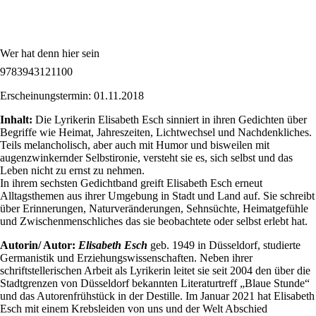
Wer hat denn hier sein
9783943121100
Erscheinungstermin: 01.11.2018
Inhalt:
Die Lyrikerin Elisabeth Esch sinniert in ihren Gedichten über
Begriffe wie Heimat, Jahreszeiten, Lichtwechsel und Nachdenkliches.
Teils melancholisch, aber auch mit Humor und bisweilen mit
augenzwinkernder Selbstironie, versteht sie es, sich selbst und das
Leben nicht zu ernst zu nehmen.
In ihrem sechsten Gedichtband greift Elisabeth Esch erneut
Alltagsthemen aus ihrer Umgebung in Stadt und Land auf. Sie schreibt
über Erinnerungen, Naturveränderungen, Sehnsüchte, Heimatgefühle
und Zwischenmenschliches das sie beobachtete oder selbst erlebt hat.
Autorin/ Autor:
Elisabeth Esch
geb. 1949 in Düsseldorf, studierte
Germanistik und Erziehungswissenschaften. Neben ihrer
schriftstellerischen Arbeit als Lyrikerin leitet sie seit 2004 den über die
Stadtgrenzen von Düsseldorf bekannten Literaturtreff „Blaue Stunde“
und das Autorenfrühstück in der Destille. Im Januar 2021 hat Elisabeth
Esch mit einem Krebsleiden von uns und der Welt Abschied