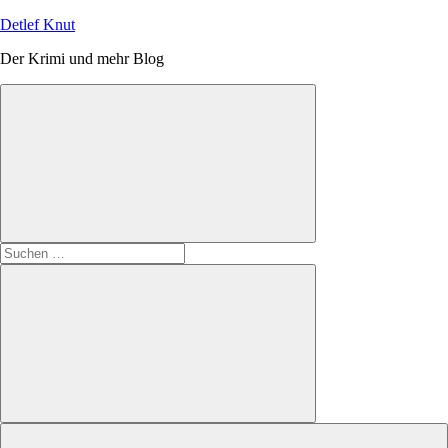
Zum
Detlef Knut
Inhalt
Der Krimi und mehr Blog
springen
Suchen
nach:
Suchen