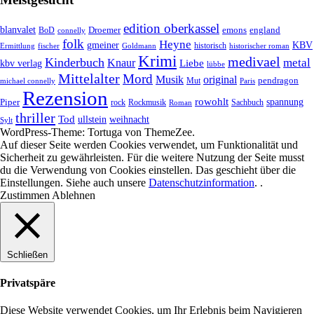
edition oberkassel
blanvalet
Droemer
emons
BoD
england
connelly
folk
Heyne
gmeiner
KBV
historisch
historischer roman
Ermittlung
fischer
Goldmann
Krimi
medivael
Kinderbuch
metal
Knaur
Liebe
kbv verlag
lübbe
Mittelalter
Mord
Musik
original
pendragon
Mut
michael connelly
Paris
Rezension
rowohlt
spannung
Piper
rock
Rockmusik
Roman
Sachbuch
thriller
Tod
ullstein
weihnacht
Sylt
WordPress-Theme: Tortuga von ThemeZee.
Auf dieser Seite werden Cookies verwendet, um Funktionalität und
Sicherheit zu gewährleisten. Für die weitere Nutzung der Seite musst
du die Verwendung von Cookies einstellen. Das geschieht über die
Einstellungen
. Siehe auch unsere
Datenschutzinformation
. .
Zustimmen
Ablehnen
Schließen
Privatspäre
Diese Website verwendet Cookies, um Ihr Erlebnis beim Navigieren