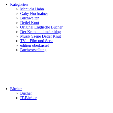
Kategorien
Manuela Hahn
Gaby Hochrainer
Buchwelten
Detlef Knut
Original Englische Bücher
Der Krimi und mehr blog
Musik Szene Detlef Knut
TV – Film und Serie
edition oberkassel
Buchvorstellung
Bücher
Bücher
IT-Bücher