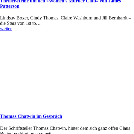
Thriller-Reihe um den »Women’s Murder Club« von James
Patterson
Lindsay Boxer, Cindy Thomas, Claire Washburn und Jill Bernhardt –
die Stars von 1st to…
weiter
Thomas Chatwin im Gespräch
Der Schriftsteller Thomas Chatwin, hinter dem sich ganz offen Claus
Beling verbirgt, war so nett,…