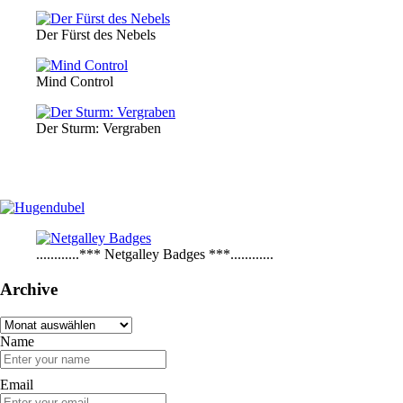
Der Fürst des Nebels
Mind Control
Der Sturm: Vergraben
............*** Netgalley Badges ***............
Archive
Archive
Name
Email