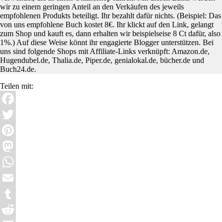
wir zu einem geringen Anteil an den Verkäufen des jeweils
empfohlenen Produkts beteiligt. Ihr bezahlt dafür nichts. (Beispiel: Das
von uns empfohlene Buch kostet 8€. Ihr klickt auf den Link, gelangt
zum Shop und kauft es, dann erhalten wir beispielseise 8 Ct dafür, also
1%.) Auf diese Weise könnt ihr engagierte Blogger unterstützen. Bei
uns sind folgende Shops mit Affiliate-Links verknüpft: Amazon.de,
Hugendubel.de, Thalia.de, Piper.de, genialokal.de, bücher.de und
Buch24.de.
Teilen mit:
Facebook
Twitter
Pinterest
Mastodon
WhatsApp
Email
Tumblr