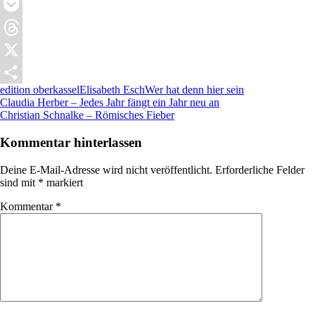
Reddit
Pocket
Threads
X
edition oberkassel
Elisabeth Esch
Wer hat denn hier sein
Teilen
Beitragsnavigation
Vorheriger
Claudia Herber – Jedes Jahr fängt ein Jahr neu an
Beitrag:
Nächster
Christian Schnalke – Römisches Fieber
Beitrag:
Kommentar hinterlassen
Deine E-Mail-Adresse wird nicht veröffentlicht.
Erforderliche Felder
sind mit
*
markiert
Kommentar
*