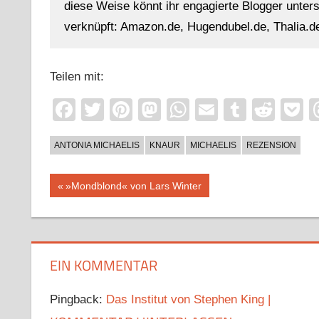
diese Weise könnt ihr engagierte Blogger unterst
verknüpft: Amazon.de, Hugendubel.de, Thalia.de
Teilen mit:
Facebook
Twitter
Pinterest
Mastodon
WhatsApp
Email
Tumblr
Redd
P
ANTONIA MICHAELIS
KNAUR
MICHAELIS
REZENSION
Beitragsnavigation
Vorheriger
»Mondblond« von Lars Winter
Beitrag:
EIN KOMMENTAR
Pingback:
Das Institut von Stephen King |