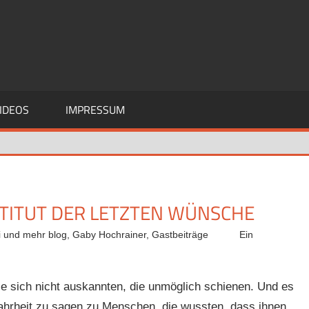
IDEOS
IMPRESSUM
STITUT DER LETZTEN WÜNSCHE
i und mehr blog
,
Gaby Hochrainer
,
Gastbeiträge
Ein
ie sich nicht auskannten, die unmöglich schienen. Und es
ahrheit zu sagen zu Menschen, die wussten, dass ihnen