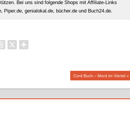
ützen. Bei uns sind folgende Shops mit Affiliate-Links
, Piper.de, genialokal.de, bücher.de und Buch24.de.
it
ocket
Threads
X
Teilen
Nächster
Cord Buch – Mord im Viertel
Beitrag: