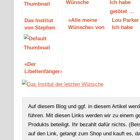
»Alle meine
Lou Parker
Das Institut
Wünsche« von
Ich habe
von Stephen
Grégoire
getötet …
King
Delacourt
«Der
Libellenfänger»
von Katja
Brandis
Auf diesem Blog und ggf. in diesem Artikel werd
führen. Mit diesen Links werden wir zu einem g
Produkts beteiligt. Ihr bezahlt dafür nichts. (Be
auf den Link, gelangt zum Shop und kauft es, dan