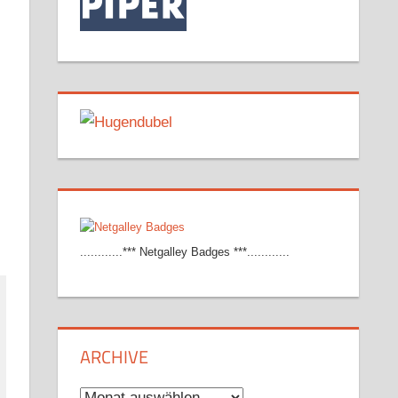
............*** Netgalley Badges ***............
ARCHIVE
Archive