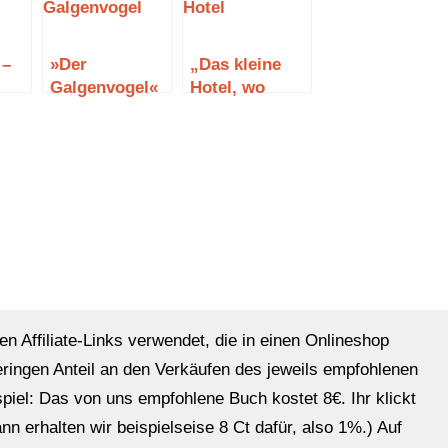
 –
»Der
„Das kleine
Galgenvogel«
Hotel, wo
von Antonia
Wünsche wahr
Hodgson
werden“ von
Anjana Gill
en Affiliate-Links verwendet, die in einen Onlineshop
eringen Anteil an den Verkäufen des jeweils empfohlenen
ispiel: Das von uns empfohlene Buch kostet 8€. Ihr klickt
n erhalten wir beispielseise 8 Ct dafür, also 1%.) Auf