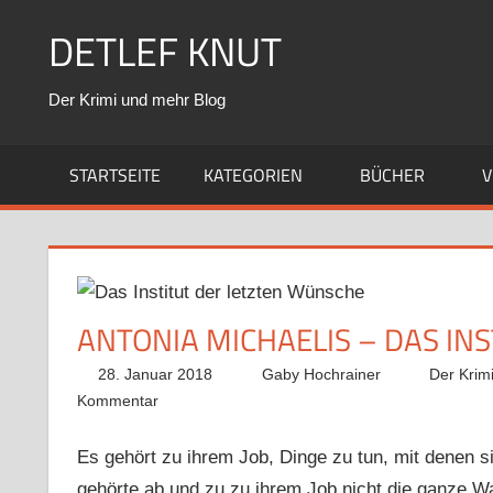
Zum
DETLEF KNUT
Inhalt
springen
Der Krimi und mehr Blog
STARTSEITE
KATEGORIEN
BÜCHER
V
ANTONIA MICHAELIS – DAS IN
28. Januar 2018
Gaby Hochrainer
Der Krim
Kommentar
Es gehört zu ihrem Job, Dinge zu tun, mit denen s
gehörte ab und zu zu ihrem Job nicht die ganze W