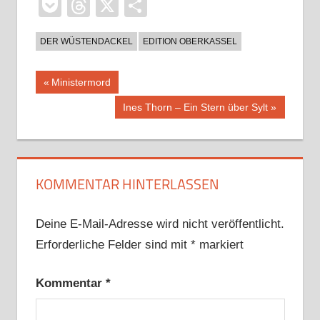
Pocket
Threads
X
Teilen
DER WÜSTENDACKEL
EDITION OBERKASSEL
Beitragsnavigation
Vorheriger
Ministermord
Beitrag:
Nächster
Ines Thorn – Ein Stern über Sylt
Beitrag:
KOMMENTAR HINTERLASSEN
Deine E-Mail-Adresse wird nicht veröffentlicht.
Erforderliche Felder sind mit
*
markiert
Kommentar
*