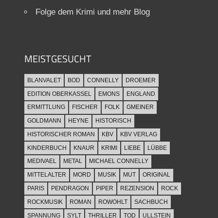
Folge dem Krimi und mehr Blog
MEISTGESUCHT
BLANVALET
BOD
CONNELLY
DROEMER
EDITION OBERKASSEL
EMONS
ENGLAND
ERMITTLUNG
FISCHER
FOLK
GMEINER
GOLDMANN
HEYNE
HISTORISCH
HISTORISCHER ROMAN
KBV
KBV VERLAG
KINDERBUCH
KNAUR
KRIMI
LIEBE
LÜBBE
MEDIVAEL
METAL
MICHAEL CONNELLY
MITTELALTER
MORD
MUSIK
MUT
ORIGINAL
PARIS
PENDRAGON
PIPER
REZENSION
ROCK
ROCKMUSIK
ROMAN
ROWOHLT
SACHBUCH
SPANNUNG
SYLT
THRILLER
TOD
ULLSTEIN