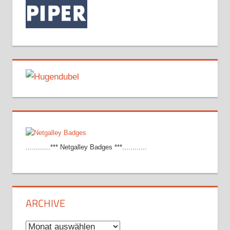
............*** Netgalley Badges ***............
ARCHIVE
Archive