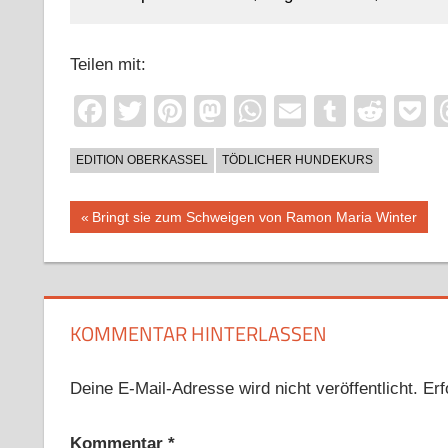
Teilen mit:
Facebook
Twitter
Pinterest
Mastodon
WhatsApp
Email
Tumblr
Redd
P
EDITION OBERKASSEL
TÖDLICHER HUNDEKURS
Beitragsnavigation
Vorheriger
Bringt sie zum Schweigen von Ramon Maria Winter
Beitrag:
KOMMENTAR HINTERLASSEN
Deine E-Mail-Adresse wird nicht veröffentlicht.
Erf
Kommentar
*