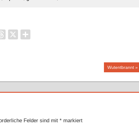
it
ocket
Threads
X
Teilen
Nächster
Wutentbrannt
Beitrag:
orderliche Felder sind mit
*
markiert