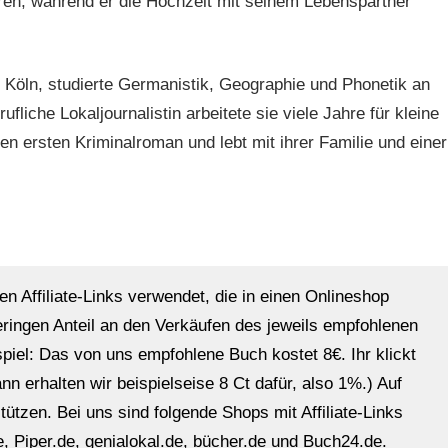
ren, während er die Hochzeit mit seinem Lebenspartner
 Köln, studierte Germanistik, Geographie und Phonetik an
ufliche Lokaljournalistin arbeitete sie viele Jahre für kleine
ren ersten Kriminalroman und lebt mit ihrer Familie und einer
en Affiliate-Links verwendet, die in einen Onlineshop
eringen Anteil an den Verkäufen des jeweils empfohlenen
ispiel: Das von uns empfohlene Buch kostet 8€. Ihr klickt
n erhalten wir beispielseise 8 Ct dafür, also 1%.) Auf
ützen. Bei uns sind folgende Shops mit Affiliate-Links
, Piper.de, genialokal.de, bücher.de und Buch24.de.