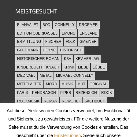
MEISTGESUCHT
BLANVALET
BOD
CONNELLY
DROEMER
EDITION OBERKASSEL
EMONS
ENGLAND
ERMITTLUNG
FISCHER
FOLK
GMEINER
GOLDMANN
HEYNE
HISTORISCH
HISTORISCHER ROMAN
KBV
KBV VERLAG
KINDERBUCH
KNAUR
KRIMI
LIEBE
LÜBBE
MEDIVAEL
METAL
MICHAEL CONNELLY
MITTELALTER
MORD
MUSIK
MUT
ORIGINAL
PARIS
PENDRAGON
PIPER
REZENSION
ROCK
ROCKMUSIK
ROMAN
ROWOHLT
SACHBUCH
SPANNUNG
SYLT
THRILLER
TOD
ULLSTEIN
Auf dieser Seite werden Cookies verwendet, um Funktionalität
WEIHNACHT
und Sicherheit zu gewährleisten. Für die weitere Nutzung der
Seite musst du die Verwendung von Cookies einstellen. Das
geschieht über die
Einstellungen
. Siehe auch unsere