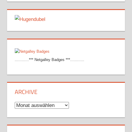
............*** Netgalley Badges ***............
ARCHIVE
Archive