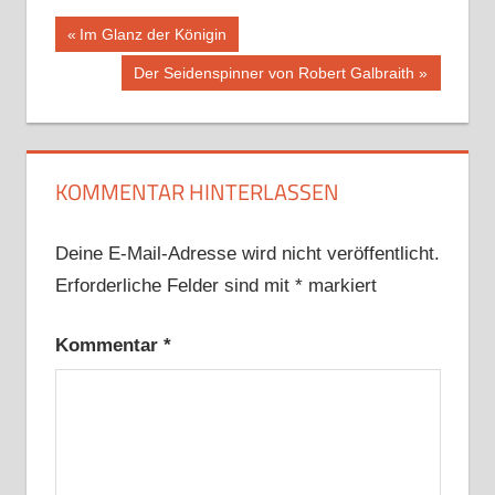
Beitragsnavigation
Vorheriger
Im Glanz der Königin
Beitrag:
Nächster
Der Seidenspinner von Robert Galbraith
Beitrag:
KOMMENTAR HINTERLASSEN
Deine E-Mail-Adresse wird nicht veröffentlicht.
Erforderliche Felder sind mit
*
markiert
Kommentar
*