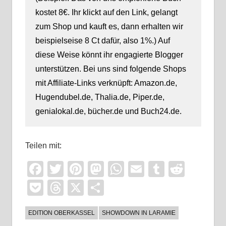
kostet 8€. Ihr klickt auf den Link, gelangt
zum Shop und kauft es, dann erhalten wir
beispielseise 8 Ct dafür, also 1%.) Auf
diese Weise könnt ihr engagierte Blogger
unterstützen. Bei uns sind folgende Shops
mit Affiliate-Links verknüpft: Amazon.de,
Hugendubel.de, Thalia.de, Piper.de,
genialokal.de, bücher.de und Buch24.de.
Teilen mit:
Facebook
Twitter
Pinterest
Mastodon
WhatsApp
Email
Tumblr
Reddi
Pocket
Threads
X
Teilen
EDITION OBERKASSEL
SHOWDOWN IN LARAMIE