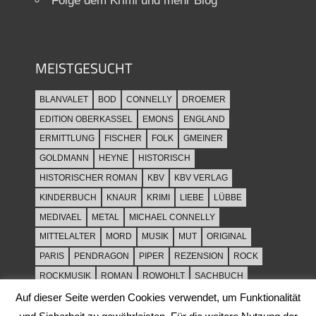
Folge dem Krimi und mehr Blog
MEISTGESUCHT
BLANVALET
BOD
CONNELLY
DROEMER
EDITION OBERKASSEL
EMONS
ENGLAND
ERMITTLUNG
FISCHER
FOLK
GMEINER
GOLDMANN
HEYNE
HISTORISCH
HISTORISCHER ROMAN
KBV
KBV VERLAG
KINDERBUCH
KNAUR
KRIMI
LIEBE
LÜBBE
MEDIVAEL
METAL
MICHAEL CONNELLY
MITTELALTER
MORD
MUSIK
MUT
ORIGINAL
PARIS
PENDRAGON
PIPER
REZENSION
ROCK
ROCKMUSIK
ROMAN
ROWOHLT
SACHBUCH
SPANNUNG
SYLT
THRILLER
TOD
ULLSTEIN
Auf dieser Seite werden Cookies verwendet, um Funktionalität
WEIHNACHT