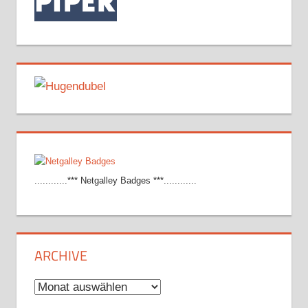
............*** Netgalley Badges ***............
ARCHIVE
Archive