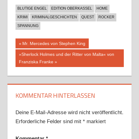
BLUTIGE ENGEL
EDITION OBERKASSEL
HOME
KRIMI
KRIMINALGESCHICHTEN
QUEST
ROCKER
SPANNUNG
Beitragsnavigation
Vorheriger
Mr. Mercedes von Stephen King
Beitrag:
Nächster
»Sherlock Holmes und der Ritter von Malta« von
Beitrag:
Franziska Franke
KOMMENTAR HINTERLASSEN
Deine E-Mail-Adresse wird nicht veröffentlicht.
Erforderliche Felder sind mit
*
markiert
Kommentar
*