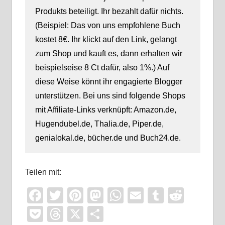
Produkts beteiligt. Ihr bezahlt dafür nichts.
(Beispiel: Das von uns empfohlene Buch
kostet 8€. Ihr klickt auf den Link, gelangt
zum Shop und kauft es, dann erhalten wir
beispielseise 8 Ct dafür, also 1%.) Auf
diese Weise könnt ihr engagierte Blogger
unterstützen. Bei uns sind folgende Shops
mit Affiliate-Links verknüpft: Amazon.de,
Hugendubel.de, Thalia.de, Piper.de,
genialokal.de, bücher.de und Buch24.de.
Teilen mit:
Facebook
Twitter
Pinterest
Mastodon
WhatsApp
Email
Tumblr
Reddi
Pocket
Threads
X
Teilen