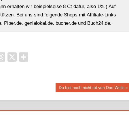
n erhalten wir beispielseise 8 Ct dafür, also 1%.) Auf
ützen. Bei uns sind folgende Shops mit Affiliate-Links
, Piper.de, genialokal.de, bücher.de und Buch24.de.
it
ocket
Threads
X
Teilen
Nächster
Du bist noch nicht tot von Dan Wells
Beitrag: