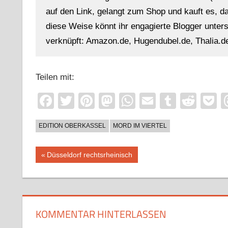
auf den Link, gelangt zum Shop und kauft es, dan
diese Weise könnt ihr engagierte Blogger unterst
verknüpft: Amazon.de, Hugendubel.de, Thalia.de
Teilen mit:
Facebook
Twitter
Pinterest
Mastodon
WhatsApp
Email
Tumblr
Redd
P
EDITION OBERKASSEL
MORD IM VIERTEL
Beitragsnavigation
Vorheriger
Düsseldorf rechtsrheinisch
Beitrag:
KOMMENTAR HINTERLASSEN