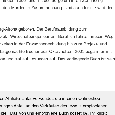
t der Trauer und mit der Sorge um ihren Sohn fertig
it den Morden in Zusammenhang. Und auch für sie wird der
g-Altona geboren. Der Berufsausbildung zum
pl.- Wirtschaftsingenieur an. Beruflich führte ihn sein Weg
igkeiten in der Erwachsenenbildung hin zum Projekt- und
lbstgemachte Bücher aus Oktavheften. 2001 begann er mit
sa und trat auf Lesungen auf. Das vorliegende Buch ist sein
en Affiliate-Links verwendet, die in einen Onlineshop
eringen Anteil an den Verkäufen des jeweils empfohlenen
ispiel: Das von uns empfohlene Buch kostet 8€. Ihr klickt