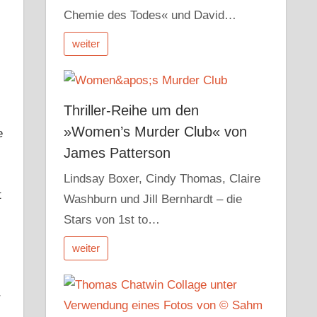
Chemie des Todes« und David…
weiter
Thriller-Reihe um den
»Women’s Murder Club« von
e
James Patterson
Lindsay Boxer, Cindy Thomas, Claire
t
Washburn und Jill Bernhardt – die
Stars von 1st to…
weiter
r