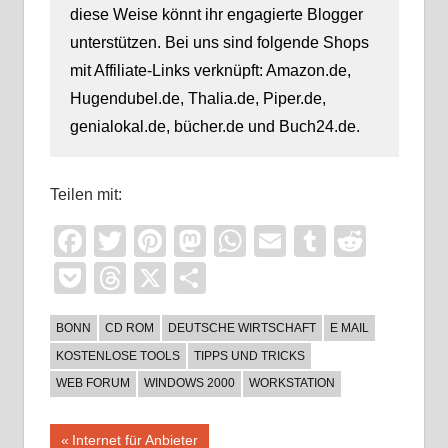
diese Weise könnt ihr engagierte Blogger
unterstützen. Bei uns sind folgende Shops
mit Affiliate-Links verknüpft: Amazon.de,
Hugendubel.de, Thalia.de, Piper.de,
genialokal.de, bücher.de und Buch24.de.
Teilen mit:
Facebook
Twitter
Pinterest
Mastodon
WhatsApp
Email
Tumblr
Reddi
Pocket
Threads
X
Teilen
BONN
CD ROM
DEUTSCHE WIRTSCHAFT
E MAIL
KOSTENLOSE TOOLS
TIPPS UND TRICKS
WEB FORUM
WINDOWS 2000
WORKSTATION
Beitragsnavigation
Vorheriger
Internet für Anbieter