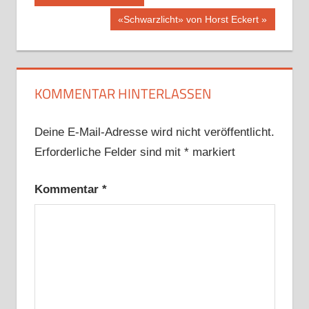
Beitrag:
Nächster
«Schwarzlicht» von Horst Eckert
Beitrag:
KOMMENTAR HINTERLASSEN
Deine E-Mail-Adresse wird nicht veröffentlicht.
Erforderliche Felder sind mit
*
markiert
Kommentar
*