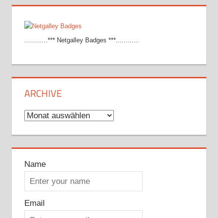
............*** Netgalley Badges ***............
ARCHIVE
Archive
Name
Email