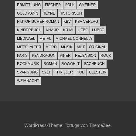
ERMITTLUNG
FISCHER
FOLK
GMEINER
GOLDMANN
HEYNE
HISTORISCH
HISTORISCHER ROMAN
KBV
KBV VERLAG
KINDERBUCH
KNAUR
KRIMI
LIEBE
LÜBBE
MEDIVAEL
METAL
MICHAEL CONNELLY
MITTELALTER
MORD
MUSIK
MUT
ORIGINAL
PARIS
PENDRAGON
PIPER
REZENSION
ROCK
ROCKMUSIK
ROMAN
ROWOHLT
SACHBUCH
SPANNUNG
SYLT
THRILLER
TOD
ULLSTEIN
WEIHNACHT
WordPress-Theme: Tortuga von ThemeZee.