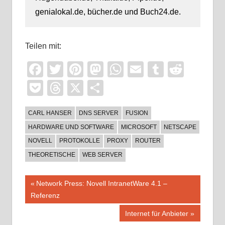
genialokal.de, bücher.de und Buch24.de.
Teilen mit:
Facebook
Twitter
Pinterest
Mastodon
WhatsApp
Email
Tumblr
Reddi
Pocket
Threads
X
Teilen
CARL HANSER
DNS SERVER
FUSION
HARDWARE UND SOFTWARE
MICROSOFT
NETSCAPE
NOVELL
PROTOKOLLE
PROXY
ROUTER
THEORETISCHE
WEB SERVER
Beitragsnavigation
Vorheriger
Network Press: Novell IntranetWare 4.1 –
Beitrag:
Referenz
Nächster
Internet für Anbieter
Beitrag: