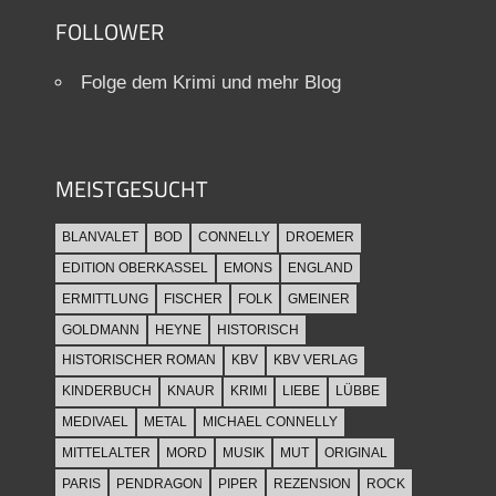
FOLLOWER
Folge dem Krimi und mehr Blog
MEISTGESUCHT
BLANVALET
BOD
CONNELLY
DROEMER
EDITION OBERKASSEL
EMONS
ENGLAND
ERMITTLUNG
FISCHER
FOLK
GMEINER
GOLDMANN
HEYNE
HISTORISCH
HISTORISCHER ROMAN
KBV
KBV VERLAG
KINDERBUCH
KNAUR
KRIMI
LIEBE
LÜBBE
MEDIVAEL
METAL
MICHAEL CONNELLY
MITTELALTER
MORD
MUSIK
MUT
ORIGINAL
PARIS
PENDRAGON
PIPER
REZENSION
ROCK