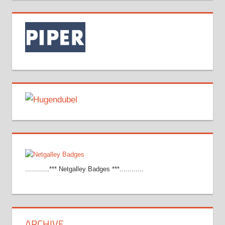
............*** Netgalley Badges ***............
ARCHIVE