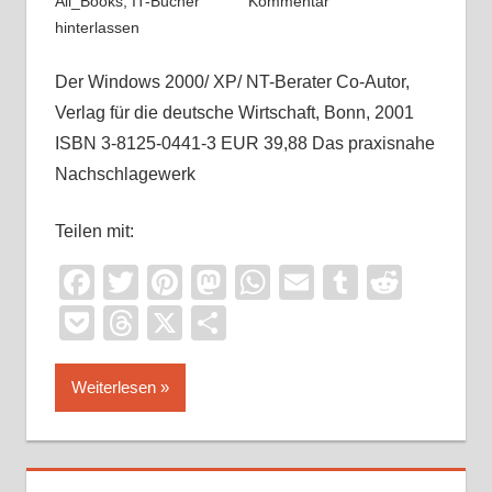
All_Books
,
IT-Bücher
Kommentar
hinterlassen
Der Windows 2000/ XP/ NT-Berater Co-Autor,
Verlag für die deutsche Wirtschaft, Bonn, 2001
ISBN 3-8125-0441-3 EUR 39,88 Das praxisnahe
Nachschlagewerk
Teilen mit:
Facebook
Twitter
Pinterest
Mastodon
WhatsApp
Email
Tumblr
Reddi
Pocket
Threads
X
Teilen
Weiterlesen