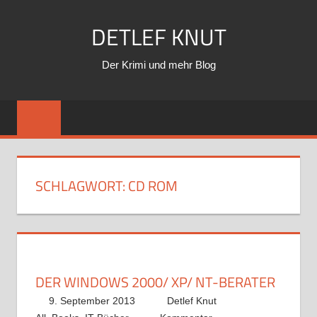
Zum
DETLEF KNUT
Inhalt
springen
Der Krimi und mehr Blog
SCHLAGWORT:
CD ROM
DER WINDOWS 2000/ XP/ NT-BERATER
9. September 2013
Detlef Knut