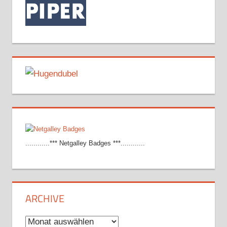
............*** Netgalley Badges ***............
ARCHIVE
Archive