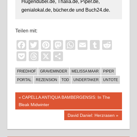
Hugendubel.de, Thalia.de, Piper.de,
genialokal.de, bücher.de und Buch24.de.
Teilen mit:
Facebook
Twitter
Pinterest
Mastodon
WhatsApp
Email
Tumblr
Reddi
Pocket
Threads
X
Teilen
FRIEDHOF
GRAVEMINDER
MELISSA MAAR
PIPER
PORTAL
REZENSION
TOD
UNDERTAKER
UNTOTE
Beitragsnavigation
Vorheriger
CAPELLA ANTIQUA BAMBERGENSIS: In The
Beitrag:
Bleak Midwinter
Nächster
David Daniel: Herzrasen
Beitrag: