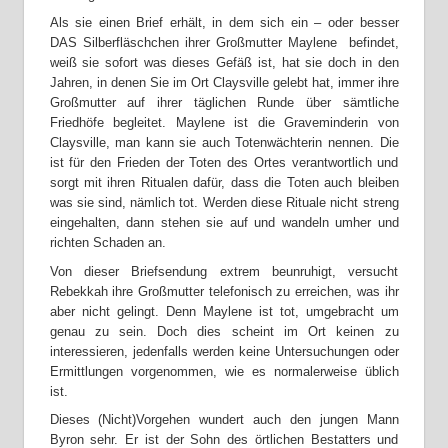
Als sie einen Brief erhält, in dem sich ein – oder besser
DAS Silberfläschchen ihrer Großmutter Maylene befindet,
weiß sie sofort was dieses Gefäß ist, hat sie doch in den
Jahren, in denen Sie im Ort Claysville gelebt hat, immer ihre
Großmutter auf ihrer täglichen Runde über sämtliche
Friedhöfe begleitet. Maylene ist die Graveminderin von
Claysville, man kann sie auch Totenwächterin nennen. Die
ist für den Frieden der Toten des Ortes verantwortlich und
sorgt mit ihren Ritualen dafür, dass die Toten auch bleiben
was sie sind, nämlich tot. Werden diese Rituale nicht streng
eingehalten, dann stehen sie auf und wandeln umher und
richten Schaden an.
Von dieser Briefsendung extrem beunruhigt, versucht
Rebekkah ihre Großmutter telefonisch zu erreichen, was ihr
aber nicht gelingt. Denn Maylene ist tot, umgebracht um
genau zu sein. Doch dies scheint im Ort keinen zu
interessieren, jedenfalls werden keine Untersuchungen oder
Ermittlungen vorgenommen, wie es normalerweise üblich
ist.
Dieses (Nicht)Vorgehen wundert auch den jungen Mann
Byron sehr. Er ist der Sohn des örtlichen Bestatters und