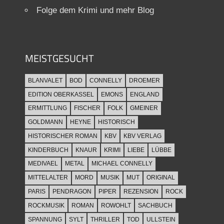
Folge dem Krimi und mehr Blog
MEISTGESUCHT
BLANVALET
BOD
CONNELLY
DROEMER
EDITION OBERKASSEL
EMONS
ENGLAND
ERMITTLUNG
FISCHER
FOLK
GMEINER
GOLDMANN
HEYNE
HISTORISCH
HISTORISCHER ROMAN
KBV
KBV VERLAG
KINDERBUCH
KNAUR
KRIMI
LIEBE
LÜBBE
MEDIVAEL
METAL
MICHAEL CONNELLY
MITTELALTER
MORD
MUSIK
MUT
ORIGINAL
PARIS
PENDRAGON
PIPER
REZENSION
ROCK
ROCKMUSIK
ROMAN
ROWOHLT
SACHBUCH
SPANNUNG
SYLT
THRILLER
TOD
ULLSTEIN