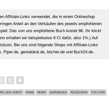
en Affiliate-Links verwendet, die in einen Onlineshop
eringen Anteil an den Verkäufen des jeweils empfohlenen
ispiel: Das von uns empfohlene Buch kostet 8€. Ihr klickt
n erhalten wir beispielseise 8 Ct dafür, also 1%.) Auf
ützen. Bei uns sind folgende Shops mit Affiliate-Links
, Piper.de, genialokal.de, bücher.de und Buch24.de.
it
ocket
Threads
X
Teilen
RN LIER HORST
KRIMI
MORD
NORWEGEN
REZENSION
TOCHTER