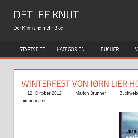
Zum
DETLEF KNUT
Inhalt
springen
Der Krimi und mehr Blog
STARTSEITE
KATEGORIEN
BÜCHER
V
WINTERFEST VON JØRN LIER H
12. Oktober 2012
Marion Brunner
Buchwelt
hinterlassen