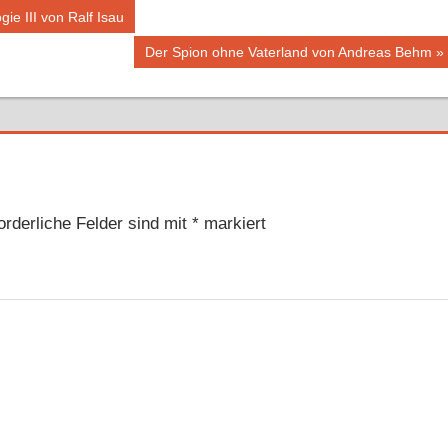
ie III von Ralf Isau
Nächster
Der Spion ohne Vaterland von Andreas Behm
Beitrag:
orderliche Felder sind mit
*
markiert