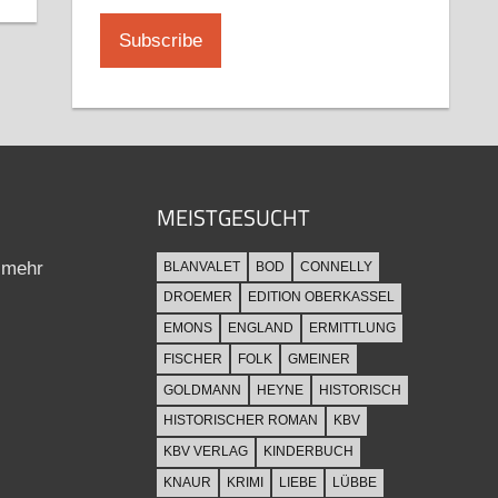
MEISTGESUCHT
 mehr
BLANVALET
BOD
CONNELLY
DROEMER
EDITION OBERKASSEL
EMONS
ENGLAND
ERMITTLUNG
FISCHER
FOLK
GMEINER
GOLDMANN
HEYNE
HISTORISCH
HISTORISCHER ROMAN
KBV
KBV VERLAG
KINDERBUCH
KNAUR
KRIMI
LIEBE
LÜBBE