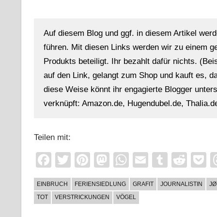
Auf diesem Blog und ggf. in diesem Artikel werd
führen. Mit diesen Links werden wir zu einem g
Produkts beteiligt. Ihr bezahlt dafür nichts. (Be
auf den Link, gelangt zum Shop und kauft es, dan
diese Weise könnt ihr engagierte Blogger unterst
verknüpft: Amazon.de, Hugendubel.de, Thalia.de
Teilen mit:
Facebook
Twitter
Pinterest
Mastodon
WhatsApp
Email
Tumblr
Redd
P
EINBRUCH
FERIENSIEDLUNG
GRAFIT
JOURNALISTIN
JØ
TOT
VERSTRICKUNGEN
VÖGEL