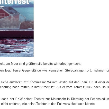
rekt am Meer sind größtenteils bereits winterfest gemacht.
en leer. Teure Gegenstände wie Fernseher, Stereoanlagen o.ä. nehmen d
eiche entdeckt, tritt Kommissar William Wistig auf den Plan. Er ist einer d
icherung noch mitten in ihrer Arbeit ist. Als er vom Tatort zurück nach Hau
s, dass der PKW seiner Tochter zur Mordnacht in Richtung der Feriensiedlu
 nicht erklären, wie seine Tochter in den Fall verwickelt sein könnte.