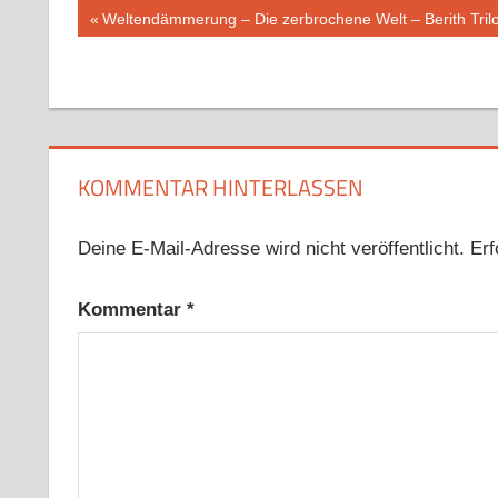
Beitragsnavigation
Vorheriger
Weltendämmerung – Die zerbrochene Welt – Berith Trilog
Beitrag:
KOMMENTAR HINTERLASSEN
Deine E-Mail-Adresse wird nicht veröffentlicht.
Erf
Kommentar
*