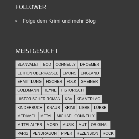
FOLLOWER
Folge dem Krimi und mehr Blog
MEISTGESUCHT
BLANVALET
BOD
CONNELLY
DROEMER
EDITION OBERKASSEL
EMONS
ENGLAND
ERMITTLUNG
FISCHER
FOLK
GMEINER
GOLDMANN
HEYNE
HISTORISCH
HISTORISCHER ROMAN
KBV
KBV VERLAG
KINDERBUCH
KNAUR
KRIMI
LIEBE
LÜBBE
MEDIVAEL
METAL
MICHAEL CONNELLY
MITTELALTER
MORD
MUSIK
MUT
ORIGINAL
PARIS
PENDRAGON
PIPER
REZENSION
ROCK