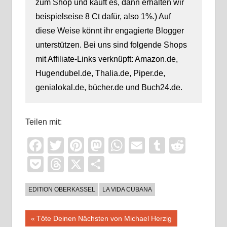
zum Shop und kauft es, dann erhalten wir
beispielseise 8 Ct dafür, also 1%.) Auf
diese Weise könnt ihr engagierte Blogger
unterstützen. Bei uns sind folgende Shops
mit Affiliate-Links verknüpft: Amazon.de,
Hugendubel.de, Thalia.de, Piper.de,
genialokal.de, bücher.de und Buch24.de.
Teilen mit:
Facebook
Twitter
Pinterest
Mastodon
WhatsApp
Email
Tumblr
Reddi
Pocket
Threads
X
Teilen
EDITION OBERKASSEL
LA VIDA CUBANA
Beitragsnavigation
Vorheriger
Töte Deinen Nächsten von Michael Herzig