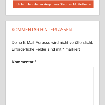
Beitrag:
Nächster
Ich bin Herr deiner Angst von Stephan M. Rother
Beitrag:
KOMMENTAR HINTERLASSEN
Deine E-Mail-Adresse wird nicht veröffentlicht.
Erforderliche Felder sind mit
*
markiert
Kommentar
*