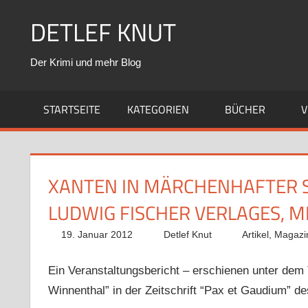
Zum
DETLEF KNUT
Inhalt
springen
Der Krimi und mehr Blog
STARTSEITE
KATEGORIEN
BÜCHER
V
XANTEN IN MÄRCHENHAFTER S
LUDWIG FISCHER VERLAGES, 
19. Januar 2012
Detlef Knut
Artikel
,
Magazi
Ein Veranstaltungsbericht – erschienen unter dem 
Winnenthal” in der Zeitschrift “Pax et Gaudium” 