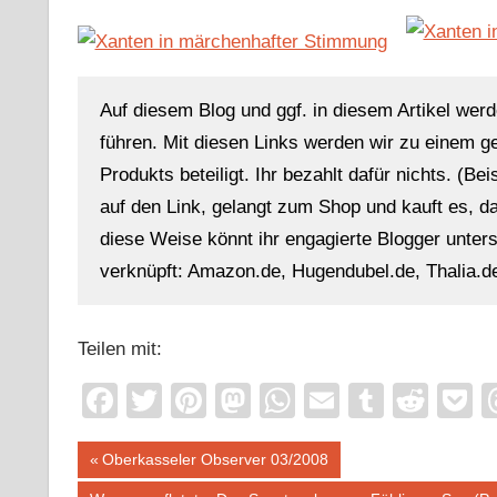
Auf diesem Blog und ggf. in diesem Artikel werd
führen. Mit diesen Links werden wir zu einem g
Produkts beteiligt. Ihr bezahlt dafür nichts. (Be
auf den Link, gelangt zum Shop und kauft es, dan
diese Weise könnt ihr engagierte Blogger unterst
verknüpft: Amazon.de, Hugendubel.de, Thalia.de
Teilen mit:
Facebook
Twitter
Pinterest
Mastodon
WhatsApp
Email
Tumblr
Redd
P
Beitragsnavigation
Vorheriger
Oberkasseler Observer 03/2008
Beitrag: