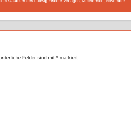
x et Gaudium des Ludwig Fischer Verlages, Mechernich, November
orderliche Felder sind mit
*
markiert