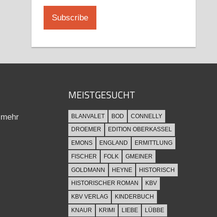
MEISTGESUCHT
 mehr
BLANVALET
BOD
CONNELLY
DROEMER
EDITION OBERKASSEL
EMONS
ENGLAND
ERMITTLUNG
FISCHER
FOLK
GMEINER
GOLDMANN
HEYNE
HISTORISCH
HISTORISCHER ROMAN
KBV
KBV VERLAG
KINDERBUCH
KNAUR
KRIMI
LIEBE
LÜBBE