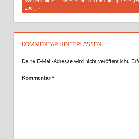
Nächster
Wasserumflutet – Das Spectaculum am Fühlinger See (Pa
Beitrag:
2007)
KOMMENTAR HINTERLASSEN
Deine E-Mail-Adresse wird nicht veröffentlicht.
Erf
Kommentar
*