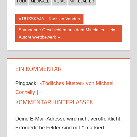
FOLK
MEDIVAEL
METAL
MITTELALTER
Beitragsnavigation
Vorheriger
RUSSKAJA – Russian Voodoo
Beitrag:
Nächster
Spannende Geschichten aus dem Mittelalter – ein
Beitrag:
Autorenwettbewerb
EIN KOMMENTAR
Pingback:
»Tödliches Muster« von Michael
Connelly |
KOMMENTAR HINTERLASSEN
Deine E-Mail-Adresse wird nicht veröffentlicht.
Erforderliche Felder sind mit
*
markiert