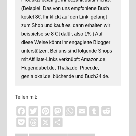
(Beispiel: Das von uns empfohlene Buch
kostet 8€. Ihr klickt auf den Link, gelangt
zum Shop und kauft es, dann erhalten wir
beispielseise 8 Ct dafür, also 1%.) Auf
diese Weise könnt ihr engagierte Blogger
unterstützen. Bei uns sind folgende Shops
mit Affiliate-Links verknüpft: Amazon.de,
Hugendubel.de, Thalia.de, Piper.de,
genialokal.de, bücher.de und Buch24.de.
Teilen mit:
Facebook
Twitter
Pinterest
Mastodon
WhatsApp
Email
Tumblr
Reddi
Pocket
Threads
X
Teilen