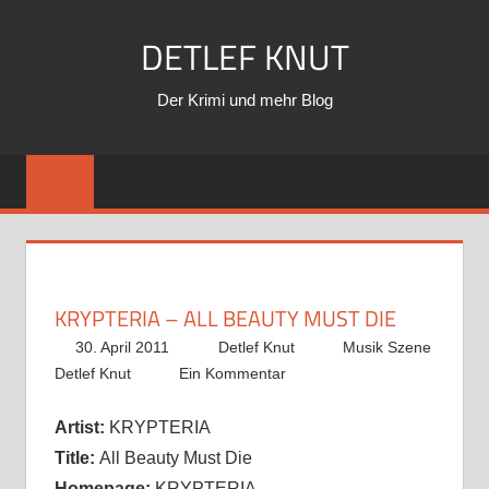
Zum
DETLEF KNUT
Inhalt
springen
Der Krimi und mehr Blog
KRYPTERIA – ALL BEAUTY MUST DIE
30. April 2011
Detlef Knut
Musik Szene
Detlef Knut
Ein Kommentar
Artist:
KRYPTERIA
Title:
All Beauty Must Die
Homepage:
KRYPTERIA