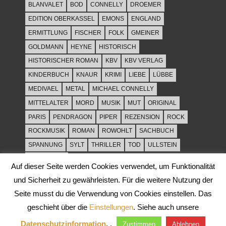
BLANVALET
BOD
CONNELLY
DROEMER
EDITION OBERKASSEL
EMONS
ENGLAND
ERMITTLUNG
FISCHER
FOLK
GMEINER
GOLDMANN
HEYNE
HISTORISCH
HISTORISCHER ROMAN
KBV
KBV VERLAG
KINDERBUCH
KNAUR
KRIMI
LIEBE
LÜBBE
MEDIVAEL
METAL
MICHAEL CONNELLY
MITTELALTER
MORD
MUSIK
MUT
ORIGINAL
PARIS
PENDRAGON
PIPER
REZENSION
ROCK
ROCKMUSIK
ROMAN
ROWOHLT
SACHBUCH
SPANNUNG
SYLT
THRILLER
TOD
ULLSTEIN
WEIHNACHT
Auf dieser Seite werden Cookies verwendet, um Funktionalität
und Sicherheit zu gewährleisten. Für die weitere Nutzung der
Seite musst du die Verwendung von Cookies einstellen. Das
geschieht über die
Einstellungen
. Siehe auch unsere
Datenschutzinformation
. .
Zustimmen
Ablehnen