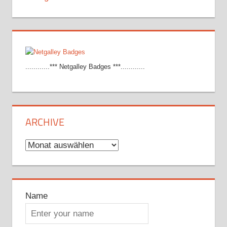
............*** Netgalley Badges ***............
ARCHIVE
Archive
Name