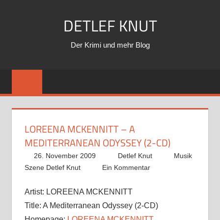
Zum
DETLEF KNUT
Inhalt
springen
Der Krimi und mehr Blog
LOREENA MCKENNITT – A
MEDITERRANEAN ODYSSEY (2-CD)
26. November 2009
Detlef Knut
Musik
Szene Detlef Knut
Ein Kommentar
Artist:
LOREENA MCKENNITT
Title:
A Mediterranean Odyssey (2-CD)
Homepage:
LOREENA MCKENNITT