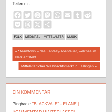
Teilen mit:
Facebook
Twitter
Pinterest
Mastodon
WhatsApp
Email
Tumblr
Reddi
Pocket
Threads
X
Teilen
FOLK
MEDIVAEL
MITTELALTER
MUSIK
Beitragsnavigation
Vorheriger
Steamtown – das Fantasy-Abenteuer, welches im
Beitrag:
Netz entsteht
Nächster
Mittelalterlicher Weihnachtsmarkt in Esslingen
Beitrag:
EIN KOMMENTAR
Pingback:
"BLACKVALE" - ELANE |
KOMMENTAR HINTERLASSEN