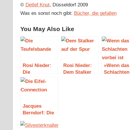
©
Detlef Knut
, Düsseldorf 2009
Was es sonst noch gibt:
Bücher, die gefallen
You May Also Like
Rosi Nieder:
Rosi Nieder:
»Wenn das
Die
Dem Stalker
Schlachten
Teufelsbande –
auf der Spur
vorbei ist«
Das Eifel-
T. C. Boyle
Mosel-Duo
klärt den
zweiten Fall
Jacques
Berndorf: Die
Eifel-
Connection