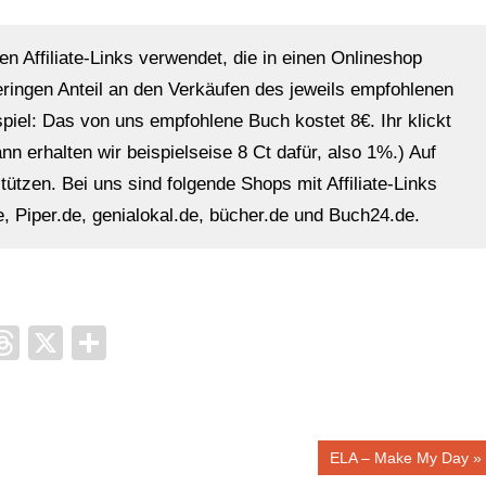
en Affiliate-Links verwendet, die in einen Onlineshop
eringen Anteil an den Verkäufen des jeweils empfohlenen
ispiel: Das von uns empfohlene Buch kostet 8€. Ihr klickt
n erhalten wir beispielseise 8 Ct dafür, also 1%.) Auf
ützen. Bei uns sind folgende Shops mit Affiliate-Links
, Piper.de, genialokal.de, bücher.de und Buch24.de.
it
ocket
Threads
X
Teilen
Nächster
ELA – Make My Day
Beitrag: