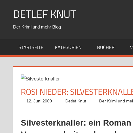
Zum
DETLEF KNUT
Inhalt
springen
Der Krimi und mehr Blog
STARTSEITE
KATEGORIEN
BÜCHER
V
ROSI NIEDER: SILVESTERKNALL
12. Juni 2009
Detlef Knut
Der Krimi und me
Silvesterknaller: ein Roma