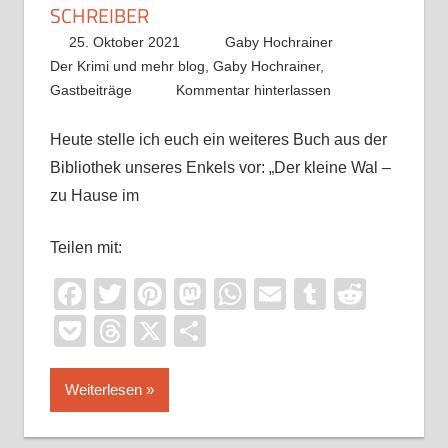
SCHREIBER
25. Oktober 2021
Gaby Hochrainer
Der Krimi und mehr blog
,
Gaby Hochrainer
,
Gastbeiträge
Kommentar hinterlassen
Heute stelle ich euch ein weiteres Buch aus der
Bibliothek unseres Enkels vor: „Der kleine Wal –
zu Hause im
Teilen mit:
Facebook
Twitter
Pinterest
Mastodon
WhatsApp
Email
Tumblr
Reddi
Pocket
Threads
X
Teilen
Weiterlesen