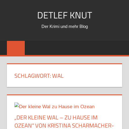
Zum
DETLEF KNUT
Inhalt
springen
Der Krimi und mehr Blog
SCHLAGWORT:
WAL
„DER KLEINE WAL – ZU HAUSE IM
OZEAN“ VON KRISTINA SCHARMACHER-