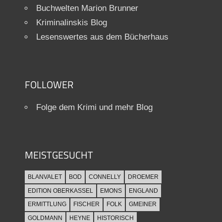
Buchwelten Marion Brunner
Kriminalinskis Blog
Lesenswertes aus dem Bücherhaus
FOLLOWER
Folge dem Krimi und mehr Blog
MEISTGESUCHT
BLANVALET
BOD
CONNELLY
DROEMER
EDITION OBERKASSEL
EMONS
ENGLAND
ERMITTLUNG
FISCHER
FOLK
GMEINER
GOLDMANN
HEYNE
HISTORISCH