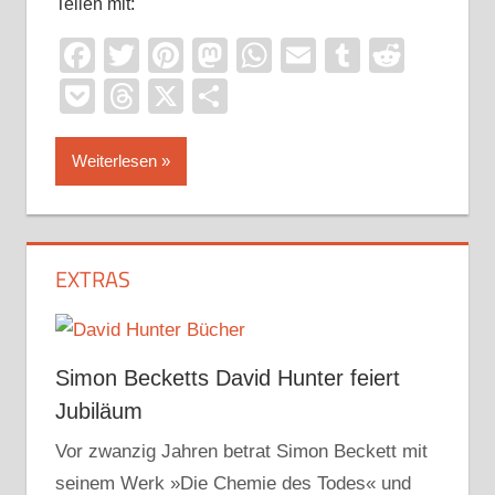
Teilen mit:
Facebook
Twitter
Pinterest
Mastodon
WhatsApp
Email
Tumblr
Reddi
Pocket
Threads
X
Teilen
Weiterlesen
EXTRAS
Simon Becketts David Hunter feiert
Jubiläum
Vor zwanzig Jahren betrat Simon Beckett mit
seinem Werk »Die Chemie des Todes« und