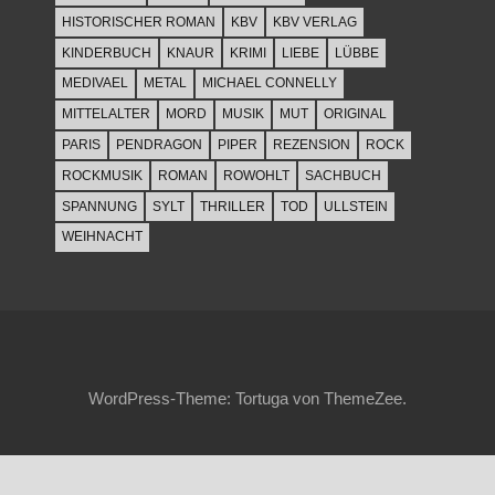
HISTORISCHER ROMAN
KBV
KBV VERLAG
KINDERBUCH
KNAUR
KRIMI
LIEBE
LÜBBE
MEDIVAEL
METAL
MICHAEL CONNELLY
MITTELALTER
MORD
MUSIK
MUT
ORIGINAL
PARIS
PENDRAGON
PIPER
REZENSION
ROCK
ROCKMUSIK
ROMAN
ROWOHLT
SACHBUCH
SPANNUNG
SYLT
THRILLER
TOD
ULLSTEIN
WEIHNACHT
WordPress-Theme: Tortuga von ThemeZee.