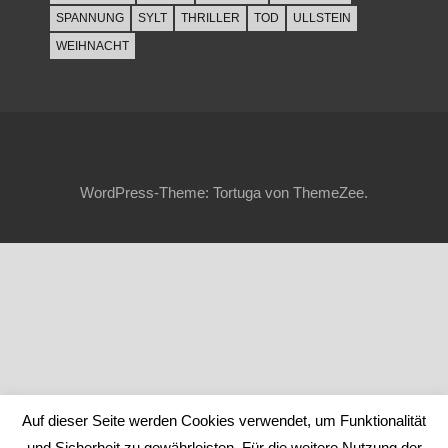
SPANNUNG
SYLT
THRILLER
TOD
ULLSTEIN
WEIHNACHT
WordPress-Theme: Tortuga von ThemeZee.
Auf dieser Seite werden Cookies verwendet, um Funktionalität
und Sicherheit zu gewährleisten. Für die weitere Nutzung der