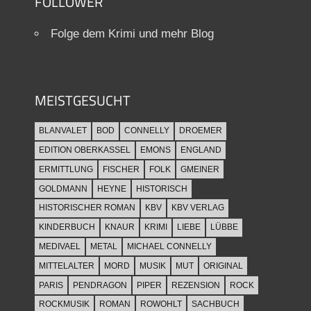
FOLLOWER
Folge dem Krimi und mehr Blog
MEISTGESUCHT
BLANVALET
BOD
CONNELLY
DROEMER
EDITION OBERKASSEL
EMONS
ENGLAND
ERMITTLUNG
FISCHER
FOLK
GMEINER
GOLDMANN
HEYNE
HISTORISCH
HISTORISCHER ROMAN
KBV
KBV VERLAG
KINDERBUCH
KNAUR
KRIMI
LIEBE
LÜBBE
MEDIVAEL
METAL
MICHAEL CONNELLY
MITTELALTER
MORD
MUSIK
MUT
ORIGINAL
PARIS
PENDRAGON
PIPER
REZENSION
ROCK
ROCKMUSIK
ROMAN
ROWOHLT
SACHBUCH