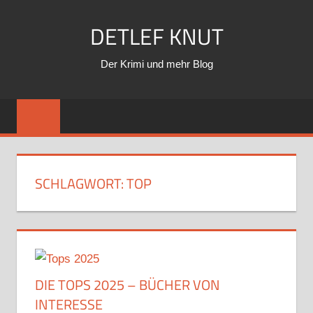
Zum
DETLEF KNUT
Inhalt
springen
Der Krimi und mehr Blog
SCHLAGWORT:
TOP
DIE TOPS 2025 – BÜCHER VON
INTERESSE