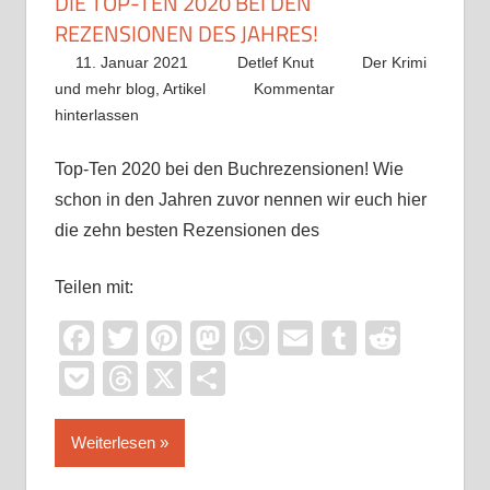
DIE TOP-TEN 2020 BEI DEN
REZENSIONEN DES JAHRES!
11. Januar 2021
Detlef Knut
Der Krimi
und mehr blog
,
Artikel
Kommentar
hinterlassen
Top-Ten 2020 bei den Buchrezensionen! Wie
schon in den Jahren zuvor nennen wir euch hier
die zehn besten Rezensionen des
Teilen mit:
Facebook
Twitter
Pinterest
Mastodon
WhatsApp
Email
Tumblr
Reddi
Pocket
Threads
X
Teilen
Weiterlesen