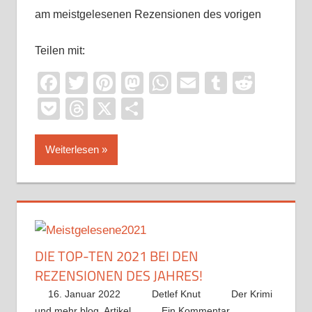
am meistgelesenen Rezensionen des vorigen
Teilen mit:
Facebook
Twitter
Pinterest
Mastodon
WhatsApp
Email
Tumblr
Reddi
Pocket
Threads
X
Teilen
Weiterlesen
DIE TOP-TEN 2021 BEI DEN
REZENSIONEN DES JAHRES!
16. Januar 2022
Detlef Knut
Der Krimi
und mehr blog
,
Artikel
Ein Kommentar