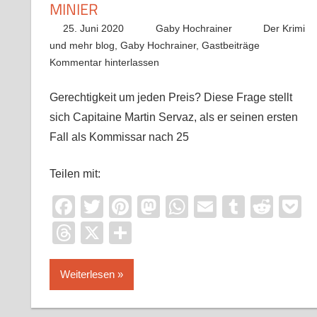
MINIER
25. Juni 2020
Gaby Hochrainer
Der Krimi
und mehr blog
,
Gaby Hochrainer
,
Gastbeiträge
Kommentar hinterlassen
Gerechtigkeit um jeden Preis? Diese Frage stellt
sich Capitaine Martin Servaz, als er seinen ersten
Fall als Kommissar nach 25
Teilen mit:
Facebook
Twitter
Pinterest
Mastodon
WhatsApp
Email
Tumblr
Redd
P
Threads
X
Teilen
Weiterlesen