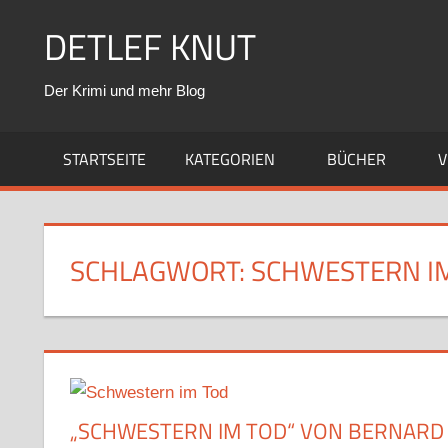
Zum
DETLEF KNUT
Inhalt
springen
Der Krimi und mehr Blog
STARTSEITE
KATEGORIEN
BÜCHER
V
SCHLAGWORT:
SCHWESTERN I
„SCHWESTERN IM TOD“ VON BERNARD