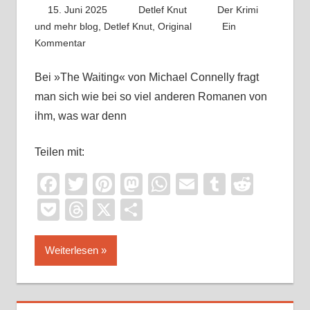
15. Juni 2025
Detlef Knut
Der Krimi
und mehr blog
,
Detlef Knut
,
Original
Ein
Kommentar
Bei »The Waiting« von Michael Connelly fragt
man sich wie bei so viel anderen Romanen von
ihm, was war denn
Teilen mit:
Facebook
Twitter
Pinterest
Mastodon
WhatsApp
Email
Tumblr
Reddi
Pocket
Threads
X
Teilen
Weiterlesen