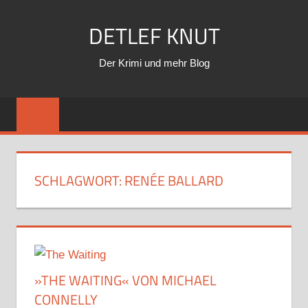
Zum
DETLEF KNUT
Inhalt
springen
Der Krimi und mehr Blog
SCHLAGWORT:
RENÉE BALLARD
»THE WAITING« VON MICHAEL
CONNELLY