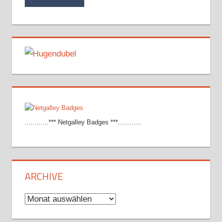
............*** Netgalley Badges ***............
ARCHIVE
Archive