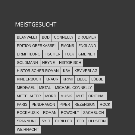
MEISTGESUCHT
BLANVALET
BOD
CONNELLY
DROEMER
EDITION OBERKASSEL
EMONS
ENGLAND
ERMITTLUNG
FISCHER
FOLK
GMEINER
GOLDMANN
HEYNE
HISTORISCH
HISTORISCHER ROMAN
KBV
KBV VERLAG
KINDERBUCH
KNAUR
KRIMI
LIEBE
LÜBBE
MEDIVAEL
METAL
MICHAEL CONNELLY
MITTELALTER
MORD
MUSIK
MUT
ORIGINAL
PARIS
PENDRAGON
PIPER
REZENSION
ROCK
ROCKMUSIK
ROMAN
ROWOHLT
SACHBUCH
SPANNUNG
SYLT
THRILLER
TOD
ULLSTEIN
WEIHNACHT