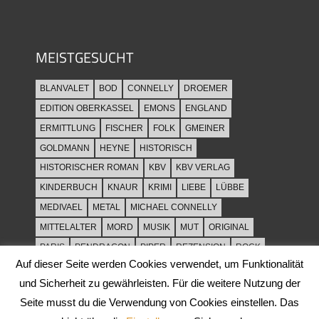
MEISTGESUCHT
BLANVALET
BOD
CONNELLY
DROEMER
EDITION OBERKASSEL
EMONS
ENGLAND
ERMITTLUNG
FISCHER
FOLK
GMEINER
GOLDMANN
HEYNE
HISTORISCH
HISTORISCHER ROMAN
KBV
KBV VERLAG
KINDERBUCH
KNAUR
KRIMI
LIEBE
LÜBBE
MEDIVAEL
METAL
MICHAEL CONNELLY
MITTELALTER
MORD
MUSIK
MUT
ORIGINAL
PARIS
PENDRAGON
PIPER
REZENSION
ROCK
Auf dieser Seite werden Cookies verwendet, um Funktionalität
ROCKMUSIK
ROMAN
ROWOHLT
SACHBUCH
und Sicherheit zu gewährleisten. Für die weitere Nutzung der
SPANNUNG
SYLT
THRILLER
TOD
ULLSTEIN
Seite musst du die Verwendung von Cookies einstellen. Das
WEIHNACHT