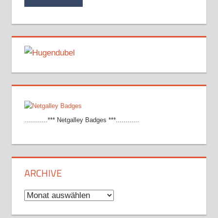
............*** Netgalley Badges ***............
ARCHIVE
Archive