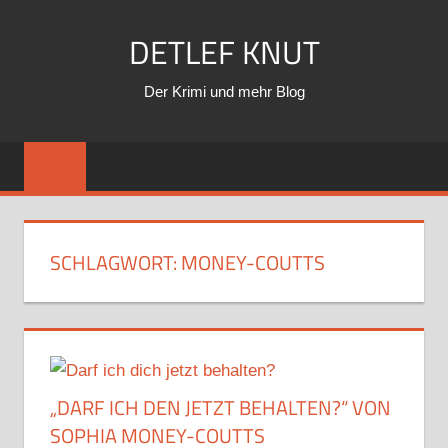
Zum
DETLEF KNUT
Inhalt
springen
Der Krimi und mehr Blog
SCHLAGWORT:
MONEY-COUTTS
„DARF ICH DEN JETZT BEHALTEN?“ VON
SOPHIA MONEY-COUTTS