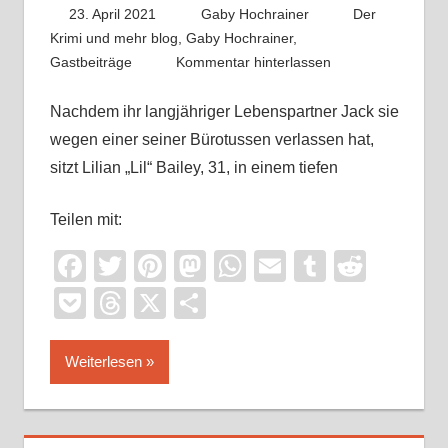
23. April 2021
Gaby Hochrainer
Der
Krimi und mehr blog
,
Gaby Hochrainer
,
Gastbeiträge
Kommentar hinterlassen
Nachdem ihr langjähriger Lebenspartner Jack sie
wegen einer seiner Bürotussen verlassen hat,
sitzt Lilian „Lil“ Bailey, 31, in einem tiefen
Teilen mit:
Facebook
Twitter
Pinterest
Mastodon
WhatsApp
Email
Tumblr
Reddi
Pocket
Threads
X
Teilen
Weiterlesen