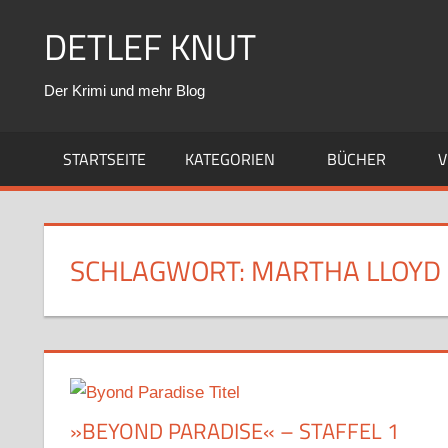
Zum
DETLEF KNUT
Inhalt
springen
Der Krimi und mehr Blog
STARTSEITE
KATEGORIEN
BÜCHER
V
SCHLAGWORT:
MARTHA LLOYD
»BEYOND PARADISE« – STAFFEL 1