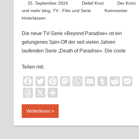
25. September 2024
Detlef Knut
Der Krimi
und mehr blog
,
TV - Film und Serie
Kommentar
hinterlassen
Die neue TV-Serie »Beyond Paradise« ist ein
gelungenes Spin-Off der seit vielen Jahren
laufenden Serie „Death of Paradise«. Die coole
Teilen mit:
Facebook
Twitter
Pinterest
Mastodon
WhatsApp
Email
Tumblr
Redd
P
Threads
X
Teilen
Weiterlesen