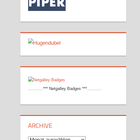
............*** Netgalley Badges ***............
ARCHIVE
Archive