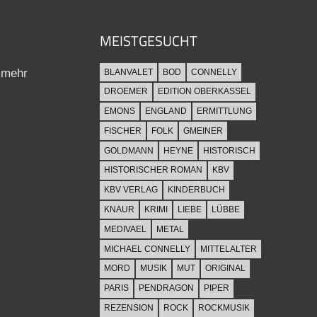
MEISTGESUCHT
 mehr
BLANVALET
BOD
CONNELLY
DROEMER
EDITION OBERKASSEL
EMONS
ENGLAND
ERMITTLUNG
FISCHER
FOLK
GMEINER
GOLDMANN
HEYNE
HISTORISCH
HISTORISCHER ROMAN
KBV
KBV VERLAG
KINDERBUCH
KNAUR
KRIMI
LIEBE
LÜBBE
MEDIVAEL
METAL
MICHAEL CONNELLY
MITTELALTER
MORD
MUSIK
MUT
ORIGINAL
PARIS
PENDRAGON
PIPER
REZENSION
ROCK
ROCKMUSIK