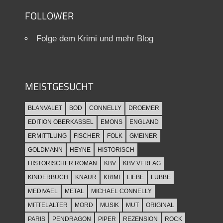
FOLLOWER
Folge dem Krimi und mehr Blog
MEISTGESUCHT
BLANVALET
BOD
CONNELLY
DROEMER
EDITION OBERKASSEL
EMONS
ENGLAND
ERMITTLUNG
FISCHER
FOLK
GMEINER
GOLDMANN
HEYNE
HISTORISCH
HISTORISCHER ROMAN
KBV
KBV VERLAG
KINDERBUCH
KNAUR
KRIMI
LIEBE
LÜBBE
MEDIVAEL
METAL
MICHAEL CONNELLY
MITTELALTER
MORD
MUSIK
MUT
ORIGINAL
PARIS
PENDRAGON
PIPER
REZENSION
ROCK