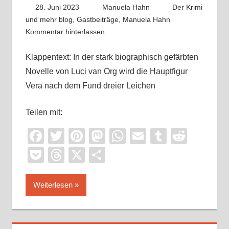
28. Juni 2023
Manuela Hahn
Der Krimi
und mehr blog
,
Gastbeiträge
,
Manuela Hahn
Kommentar hinterlassen
Klappentext: In der stark biographisch gefärbten
Novelle von Luci van Org wird die Hauptfigur
Vera nach dem Fund dreier Leichen
Teilen mit:
Facebook
Twitter
Pinterest
Mastodon
WhatsApp
Email
Tumblr
Reddi
Pocket
Threads
X
Teilen
Weiterlesen