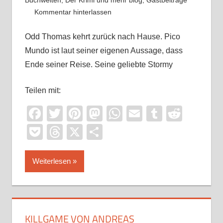
Buchwelten
,
Der Krimi und mehr blog
,
Gastbeiträge
Kommentar hinterlassen
Odd Thomas kehrt zurück nach Hause. Pico
Mundo ist laut seiner eigenen Aussage, dass
Ende seiner Reise. Seine geliebte Stormy
Teilen mit:
Facebook
Twitter
Pinterest
Mastodon
WhatsApp
Email
Tumblr
Reddi
Pocket
Threads
X
Teilen
Weiterlesen
KILLGAME VON ANDREAS