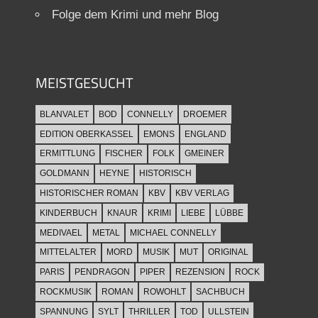
Folge dem Krimi und mehr Blog
MEISTGESUCHT
BLANVALET
BOD
CONNELLY
DROEMER
EDITION OBERKASSEL
EMONS
ENGLAND
ERMITTLUNG
FISCHER
FOLK
GMEINER
GOLDMANN
HEYNE
HISTORISCH
HISTORISCHER ROMAN
KBV
KBV VERLAG
KINDERBUCH
KNAUR
KRIMI
LIEBE
LÜBBE
MEDIVAEL
METAL
MICHAEL CONNELLY
MITTELALTER
MORD
MUSIK
MUT
ORIGINAL
PARIS
PENDRAGON
PIPER
REZENSION
ROCK
ROCKMUSIK
ROMAN
ROWOHLT
SACHBUCH
SPANNUNG
SYLT
THRILLER
TOD
ULLSTEIN