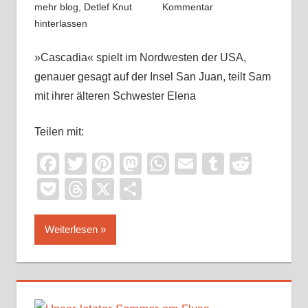
mehr blog
,
Detlef Knut
Kommentar
hinterlassen
»Cascadia« spielt im Nordwesten der USA,
genauer gesagt auf der Insel San Juan, teilt Sam
mit ihrer älteren Schwester Elena
Teilen mit:
Facebook
Twitter
Pinterest
Mastodon
WhatsApp
Email
Tumblr
Reddi
Pocket
Threads
X
Teilen
Weiterlesen