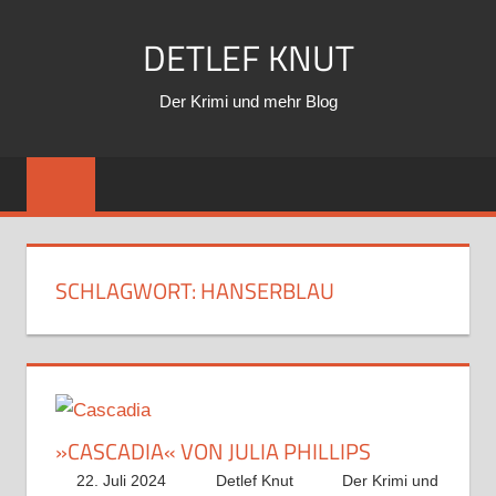
Zum
DETLEF KNUT
Inhalt
springen
Der Krimi und mehr Blog
SCHLAGWORT:
HANSERBLAU
»CASCADIA« VON JULIA PHILLIPS
22. Juli 2024
Detlef Knut
Der Krimi und