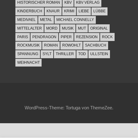
HISTORISCHER ROMAN
KBV
KBV VERLAG
KINDERBUCH
KNAUR
KRIMI
LIEBE
LÜBBE
MEDIVAEL
METAL
MICHAEL CONNELLY
MITTELALTER
MORD
MUSIK
MUT
ORIGINAL
PARIS
PENDRAGON
PIPER
REZENSION
ROCK
ROCKMUSIK
ROMAN
ROWOHLT
SACHBUCH
SPANNUNG
SYLT
THRILLER
TOD
ULLSTEIN
WEIHNACHT
WordPress-Theme: Tortuga von ThemeZee.