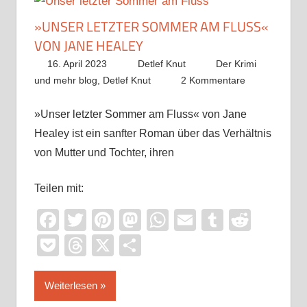
»UNSER LETZTER SOMMER AM FLUSS«
VON JANE HEALEY
16. April 2023
Detlef Knut
Der Krimi
und mehr blog
,
Detlef Knut
2 Kommentare
»Unser letzter Sommer am Fluss« von Jane
Healey ist ein sanfter Roman über das Verhältnis
von Mutter und Tochter, ihren
Teilen mit:
Facebook
Twitter
Pinterest
Mastodon
WhatsApp
Email
Tumblr
Reddi
Pocket
Threads
X
Teilen
Weiterlesen