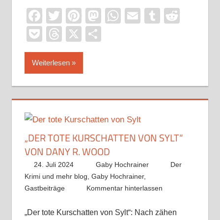
Facebook
Twitter
Pinterest
Mastodon
WhatsApp
Email
Tumblr
Reddi
Pocket
Threads
X
Teilen
Weiterlesen
„DER TOTE KURSCHATTEN VON SYLT“
VON DANY R. WOOD
24. Juli 2024
Gaby Hochrainer
Der
Krimi und mehr blog
,
Gaby Hochrainer
,
Gastbeiträge
Kommentar hinterlassen
„Der tote Kurschatten von Sylt“: Nach zähen