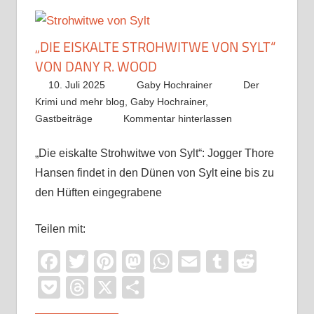
„DIE EISKALTE STROHWITWE VON SYLT“
VON DANY R. WOOD
10. Juli 2025
Gaby Hochrainer
Der
Krimi und mehr blog
,
Gaby Hochrainer
,
Gastbeiträge
Kommentar hinterlassen
„Die eiskalte Strohwitwe von Sylt“: Jogger Thore
Hansen findet in den Dünen von Sylt eine bis zu
den Hüften eingegrabene
Teilen mit:
Facebook
Twitter
Pinterest
Mastodon
WhatsApp
Email
Tumblr
Reddi
Pocket
Threads
X
Teilen