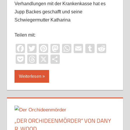
Verhandlungen mit der Krankenkasse hat es
Jupp Backes geschafft und seine
Schwiegermutter Katharina
Teilen mit:
Facebook
Twitter
Pinterest
Mastodon
WhatsApp
Email
Tumblr
Reddi
Pocket
Threads
X
Teilen
Weiterlesen
„DER ORCHIDEENMÖRDER“ VON DANY
R. WOOD