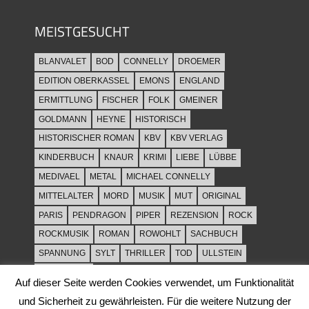
MEISTGESUCHT
BLANVALET
BOD
CONNELLY
DROEMER
EDITION OBERKASSEL
EMONS
ENGLAND
ERMITTLUNG
FISCHER
FOLK
GMEINER
GOLDMANN
HEYNE
HISTORISCH
HISTORISCHER ROMAN
KBV
KBV VERLAG
KINDERBUCH
KNAUR
KRIMI
LIEBE
LÜBBE
MEDIVAEL
METAL
MICHAEL CONNELLY
MITTELALTER
MORD
MUSIK
MUT
ORIGINAL
PARIS
PENDRAGON
PIPER
REZENSION
ROCK
ROCKMUSIK
ROMAN
ROWOHLT
SACHBUCH
SPANNUNG
SYLT
THRILLER
TOD
ULLSTEIN
WEIHNACHT
Auf dieser Seite werden Cookies verwendet, um Funktionalität
und Sicherheit zu gewährleisten. Für die weitere Nutzung der