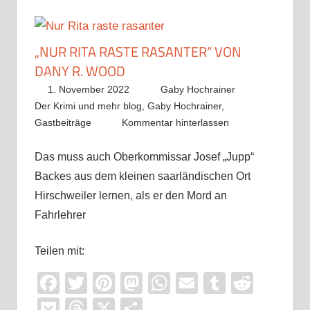
„NUR RITA RASTE RASANTER“ VON
DANY R. WOOD
1. November 2022
Gaby Hochrainer
Der Krimi und mehr blog
,
Gaby Hochrainer
,
Gastbeiträge
Kommentar hinterlassen
Das muss auch Oberkommissar Josef „Jupp“
Backes aus dem kleinen saarländischen Ort
Hirschweiler lernen, als er den Mord an
Fahrlehrer
Teilen mit:
Facebook
Twitter
Pinterest
Mastodon
WhatsApp
Email
Tumblr
Reddi
Pocket
Threads
X
Teilen