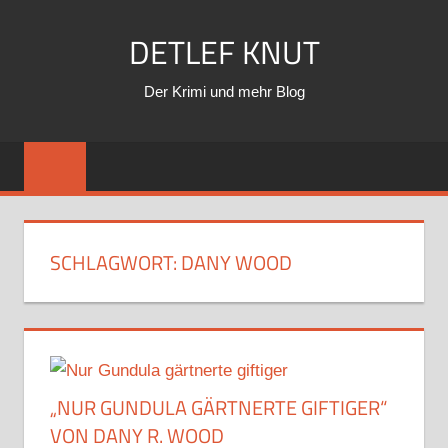
Zum
DETLEF KNUT
Inhalt
springen
Der Krimi und mehr Blog
SCHLAGWORT:
DANY WOOD
„NUR GUNDULA GÄRTNERTE GIFTIGER“
VON DANY R. WOOD