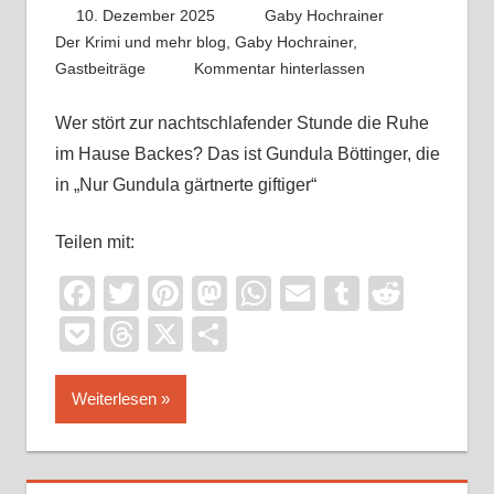
10. Dezember 2025
Gaby Hochrainer
Der Krimi und mehr blog
,
Gaby Hochrainer
,
Gastbeiträge
Kommentar hinterlassen
Wer stört zur nachtschlafender Stunde die Ruhe
im Hause Backes? Das ist Gundula Böttinger, die
in „Nur Gundula gärtnerte giftiger“
Teilen mit:
Facebook
Twitter
Pinterest
Mastodon
WhatsApp
Email
Tumblr
Reddi
Pocket
Threads
X
Teilen
Weiterlesen