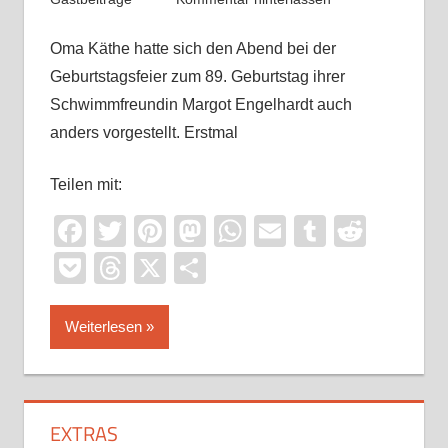
Oma Käthe hatte sich den Abend bei der
Geburtstagsfeier zum 89. Geburtstag ihrer
Schwimmfreundin Margot Engelhardt auch
anders vorgestellt. Erstmal
Teilen mit:
Facebook
Twitter
Pinterest
Mastodon
WhatsApp
Email
Tumblr
Reddi
Pocket
Threads
X
Teilen
Weiterlesen
EXTRAS