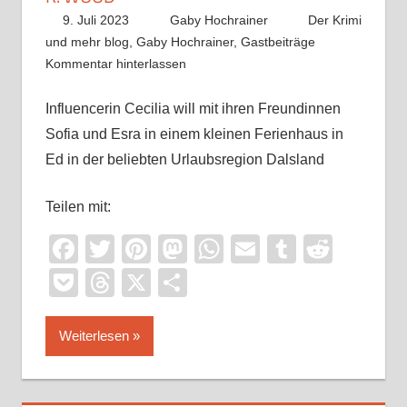
9. Juli 2023
Gaby Hochrainer
Der Krimi
und mehr blog
,
Gaby Hochrainer
,
Gastbeiträge
Kommentar hinterlassen
Influencerin Cecilia will mit ihren Freundinnen
Sofia und Esra in einem kleinen Ferienhaus in
Ed in der beliebten Urlaubsregion Dalsland
Teilen mit:
Facebook
Twitter
Pinterest
Mastodon
WhatsApp
Email
Tumblr
Reddi
Pocket
Threads
X
Teilen
Weiterlesen