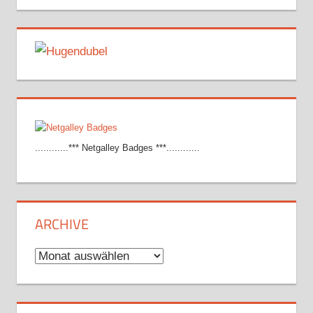
............*** Netgalley Badges ***............
ARCHIVE
Archive