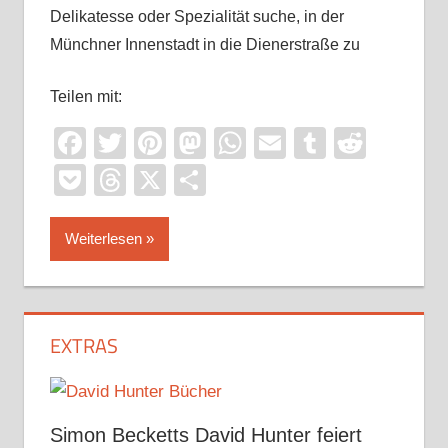
Delikatesse oder Spezialität suche, in der
Münchner Innenstadt in die Dienerstraße zu
Teilen mit:
Facebook
Twitter
Pinterest
Mastodon
WhatsApp
Email
Tumblr
Reddi
Pocket
Threads
X
Teilen
Weiterlesen
EXTRAS
Simon Becketts David Hunter feiert