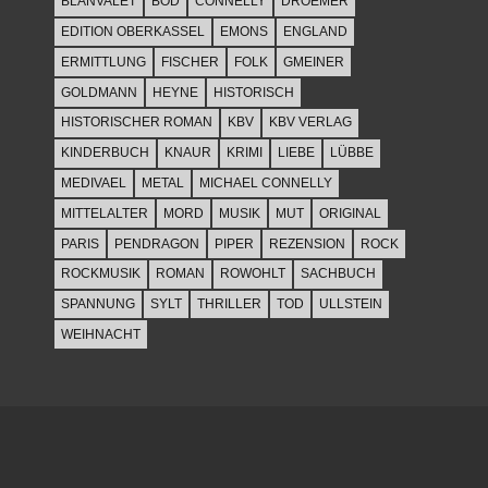
BLANVALET
BOD
CONNELLY
DROEMER
EDITION OBERKASSEL
EMONS
ENGLAND
ERMITTLUNG
FISCHER
FOLK
GMEINER
GOLDMANN
HEYNE
HISTORISCH
HISTORISCHER ROMAN
KBV
KBV VERLAG
KINDERBUCH
KNAUR
KRIMI
LIEBE
LÜBBE
MEDIVAEL
METAL
MICHAEL CONNELLY
MITTELALTER
MORD
MUSIK
MUT
ORIGINAL
PARIS
PENDRAGON
PIPER
REZENSION
ROCK
ROCKMUSIK
ROMAN
ROWOHLT
SACHBUCH
SPANNUNG
SYLT
THRILLER
TOD
ULLSTEIN
WEIHNACHT