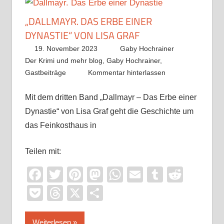
„DALLMAYR. DAS ERBE EINER
DYNASTIE“ VON LISA GRAF
19. November 2023
Gaby Hochrainer
Der Krimi und mehr blog
,
Gaby Hochrainer
,
Gastbeiträge
Kommentar hinterlassen
Mit dem dritten Band „Dallmayr – Das Erbe einer
Dynastie“ von Lisa Graf geht die Geschichte um
das Feinkosthaus in
Teilen mit:
Facebook
Twitter
Pinterest
Mastodon
WhatsApp
Email
Tumblr
Reddi
Pocket
Threads
X
Teilen
Weiterlesen