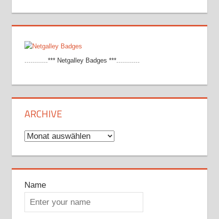
............*** Netgalley Badges ***............
ARCHIVE
Archive
Name