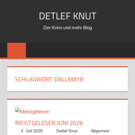
Zum
DETLEF KNUT
Inhalt
springen
Der Krimi und mehr Blog
SCHLAGWORT:
DALLMAYR
MEISTGELESEN JUNI 2026
3. Juli 2026
Detlef Knut
Allgemein