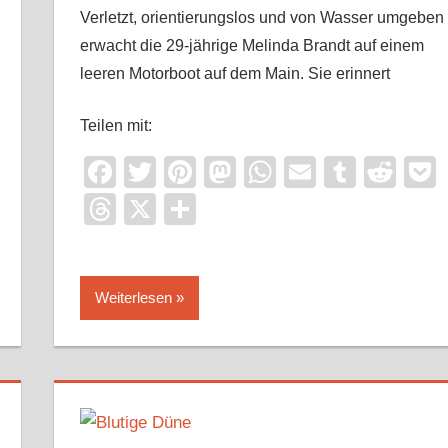
Verletzt, orientierungslos und von Wasser umgeben
erwacht die 29-jährige Melinda Brandt auf einem
leeren Motorboot auf dem Main. Sie erinnert
Teilen mit:
Facebook
Twitter
Pinterest
Mastodon
WhatsApp
Email
Tumbl
Red
it
ocket
Threads
X
Teilen
Weiterlesen