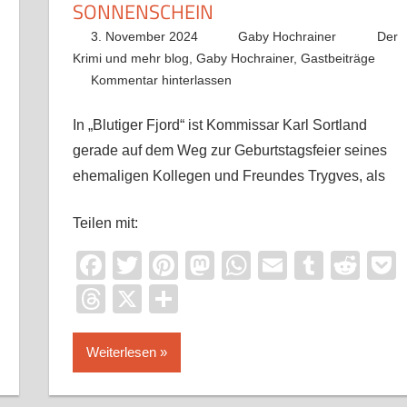
SONNENSCHEIN
3. November 2024
Gaby Hochrainer
Der
Krimi und mehr blog
,
Gaby Hochrainer
,
Gastbeiträge
Kommentar hinterlassen
In „Blutiger Fjord“ ist Kommissar Karl Sortland
gerade auf dem Weg zur Geburtstagsfeier seines
ehemaligen Kollegen und Freundes Trygves, als
Teilen mit:
it
ocket
Facebook
Twitter
Pinterest
Mastodon
WhatsApp
Email
Tumbl
Red
Threads
X
Teilen
Weiterlesen