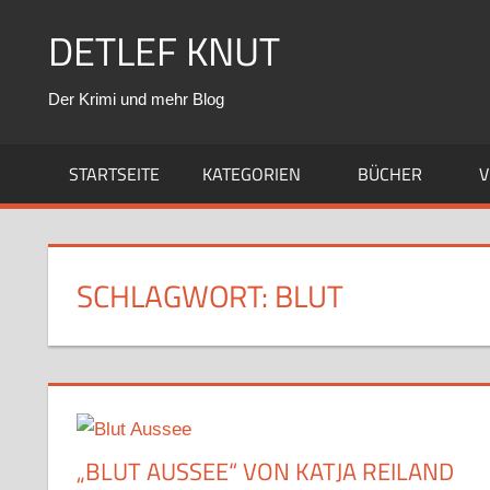
Zum
DETLEF KNUT
Inhalt
springen
Der Krimi und mehr Blog
STARTSEITE
KATEGORIEN
BÜCHER
V
SCHLAGWORT:
BLUT
„BLUT AUSSEE“ VON KATJA REILAND