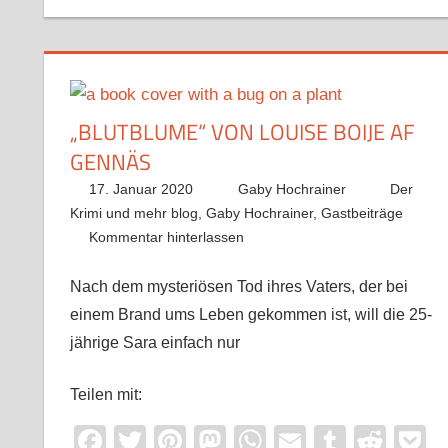
„BLUTBLUME“ VON LOUISE BOIJE AF
GENNÄS
17. Januar 2020
Gaby Hochrainer
Der
Krimi und mehr blog
,
Gaby Hochrainer
,
Gastbeiträge
Kommentar hinterlassen
Nach dem mysteriösen Tod ihres Vaters, der bei
einem Brand ums Leben gekommen ist, will die 25-
jährige Sara einfach nur
Teilen mit:
Facebook
Twitter
Pinterest
Mastodon
WhatsApp
Email
Tumblr
Redd
P