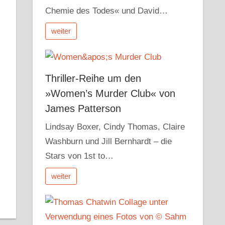
Chemie des Todes« und David…
weiter
Thriller-Reihe um den
»Women’s Murder Club« von
James Patterson
Lindsay Boxer, Cindy Thomas, Claire
Washburn und Jill Bernhardt – die
r
dit
Pocket
Stars von 1st to…
weiter