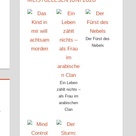
r
dit
Pocket
Der Fürst des
Nebels
Ein Leben
zählt nichts –
als Frau im
arabischen
Clan
r