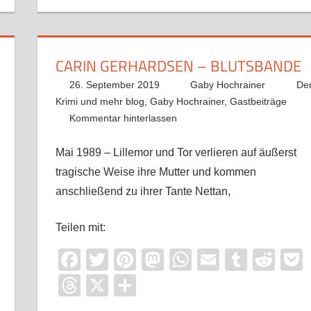
CARIN GERHARDSEN – BLUTSBANDE
26. September 2019
Gaby Hochrainer
De
Krimi und mehr blog
,
Gaby Hochrainer
,
Gastbeiträge
Kommentar hinterlassen
Mai 1989 – Lillemor und Tor verlieren auf äußerst
tragische Weise ihre Mutter und kommen
anschließend zu ihrer Tante Nettan,
Teilen mit:
Facebook
Twitter
Pinterest
Mastodon
WhatsApp
Email
Tumbl
Red
Threads
X
Teilen
it
ocket