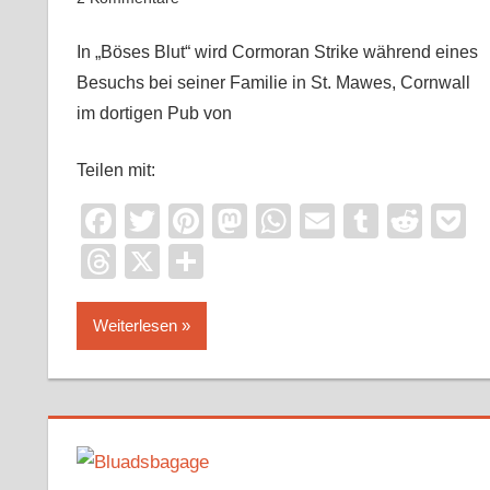
In „Böses Blut“ wird Cormoran Strike während eines
Besuchs bei seiner Familie in St. Mawes, Cornwall
im dortigen Pub von
Teilen mit:
Facebook
Twitter
Pinterest
Mastodon
WhatsApp
Email
Tumblr
Redd
P
Threads
X
Teilen
Weiterlesen