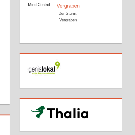
Mind Control
Der Sturm:
Vergraben
r
dit
Pocket