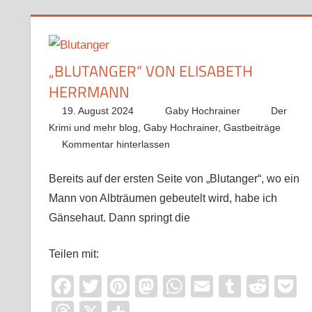
„BLUTANGER“ VON ELISABETH
HERRMANN
19. August 2024
Gaby Hochrainer
Der
Krimi und mehr blog
,
Gaby Hochrainer
,
Gastbeiträge
Kommentar hinterlassen
Bereits auf der ersten Seite von „Blutanger“, wo ein
Mann von Albträumen gebeutelt wird, habe ich
Gänsehaut. Dann springt die
Teilen mit:
Facebook
Twitter
Pinterest
Mastodon
WhatsApp
Email
Tumblr
Redd
P