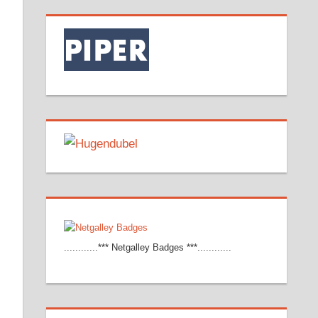
r
dit
Pocket
............*** Netgalley Badges ***............