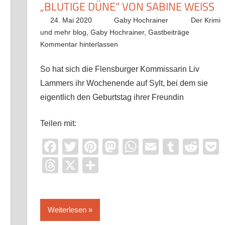
„BLUTIGE DÜNE“ VON SABINE WEISS
24. Mai 2020
Gaby Hochrainer
Der Krimi
und mehr blog
,
Gaby Hochrainer
,
Gastbeiträge
Kommentar hinterlassen
So hat sich die Flensburger Kommissarin Liv
Lammers ihr Wochenende auf Sylt, bei dem sie
eigentlich den Geburtstag ihrer Freundin
Teilen mit:
Facebook
Twitter
Pinterest
Mastodon
WhatsApp
Email
Tumbl
Red
it
ocket
Threads
X
Teilen
Weiterlesen