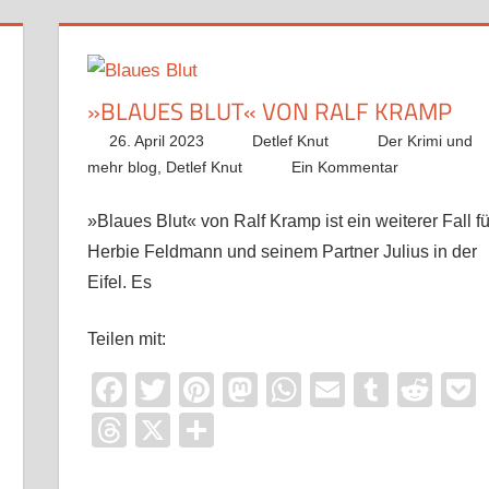
»BLAUES BLUT« VON RALF KRAMP
26. April 2023
Detlef Knut
Der Krimi und
mehr blog
,
Detlef Knut
Ein Kommentar
»Blaues Blut« von Ralf Kramp ist ein weiterer Fall fü
Herbie Feldmann und seinem Partner Julius in der
Eifel. Es
Teilen mit:
Facebook
Twitter
Pinterest
Mastodon
WhatsApp
Email
Tumbl
Red
Threads
X
Teilen
it
ocket