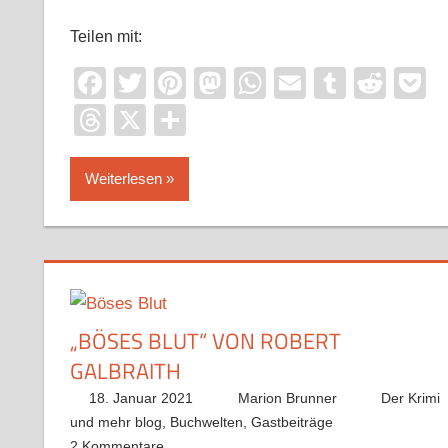
Teilen mit:
Facebook
Twitter
Pinterest
Mastodon
WhatsApp
Email
Tumblr
Redd
P
Threads
X
Teilen
Weiterlesen
„BÖSES BLUT“ VON ROBERT
GALBRAITH
18. Januar 2021
Marion Brunner
Der Krimi
und mehr blog
,
Buchwelten
,
Gastbeiträge
2 Kommentare