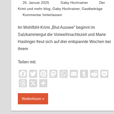
26. Januar 2025
Gaby Hochrainer
Der
Krimi und mehr blog
,
Gaby Hochrainer
,
Gastbeiträge
Kommentar hinterlassen
Im Wohlfühl-Krimi „Blut Aussee“ beginnt im
Salzkammergut die Vorweihnachtszeit und Marie
Haslinger freut sich auf drei entspannte Wochen bei
ihrem
Teilen mit:
Facebook
Twitter
Pinterest
Mastodon
WhatsApp
Email
Tumblr
Redd
P
Threads
X
Teilen
Weiterlesen