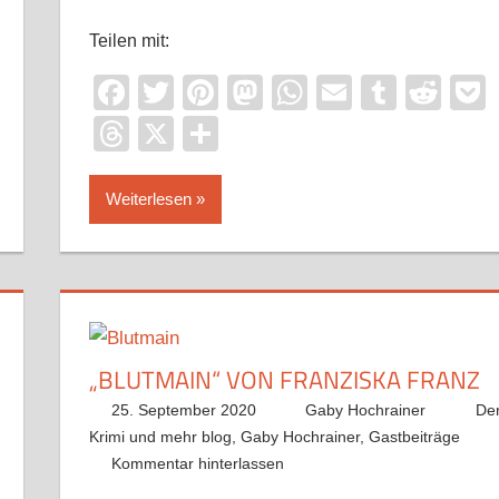
Teilen mit:
it
ocket
Facebook
Twitter
Pinterest
Mastodon
WhatsApp
Email
Tumbl
Red
Threads
X
Teilen
Weiterlesen
„BLUTMAIN“ VON FRANZISKA FRANZ
25. September 2020
Gaby Hochrainer
De
Krimi und mehr blog
,
Gaby Hochrainer
,
Gastbeiträge
Kommentar hinterlassen