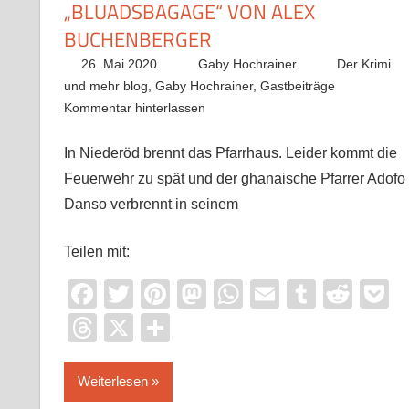
„BLUADSBAGAGE“ VON ALEX
BUCHENBERGER
26. Mai 2020
Gaby Hochrainer
Der Krimi
und mehr blog
,
Gaby Hochrainer
,
Gastbeiträge
Kommentar hinterlassen
In Niederöd brennt das Pfarrhaus. Leider kommt die
Feuerwehr zu spät und der ghanaische Pfarrer Adofo
Danso verbrennt in seinem
Teilen mit:
Facebook
Twitter
Pinterest
Mastodon
WhatsApp
Email
Tumblr
Redd
P
Threads
X
Teilen
Weiterlesen