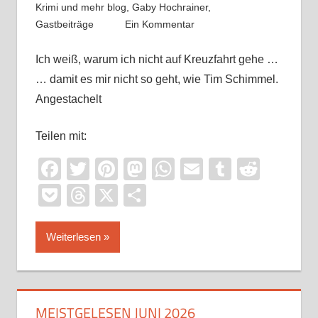
Krimi und mehr blog
,
Gaby Hochrainer
,
Gastbeiträge
Ein Kommentar
Ich weiß, warum ich nicht auf Kreuzfahrt gehe …
… damit es mir nicht so geht, wie Tim Schimmel.
Angestachelt
Teilen mit:
Facebook
Twitter
Pinterest
Mastodon
WhatsApp
Email
Tumblr
Reddi
Pocket
Threads
X
Teilen
Weiterlesen
MEISTGELESEN JUNI 2026