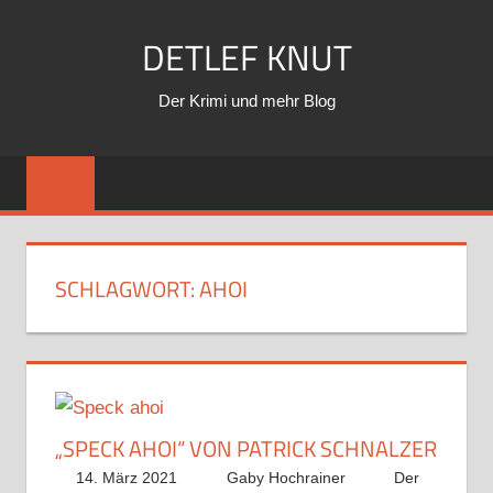
Zum
DETLEF KNUT
Inhalt
springen
Der Krimi und mehr Blog
SCHLAGWORT:
AHOI
„SPECK AHOI“ VON PATRICK SCHNALZER
14. März 2021
Gaby Hochrainer
Der