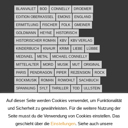
BLANVALET
BOD
CONNELLY
DROEMER
EDITION OBERKASSEL
EMONS
ENGLAND
ERMITTLUNG
FISCHER
FOLK
GMEINER
GOLDMANN
HEYNE
HISTORISCH
HISTORISCHER ROMAN
KBV
KBV VERLAG
KINDERBUCH
KNAUR
KRIMI
LIEBE
LÜBBE
MEDIVAEL
METAL
MICHAEL CONNELLY
MITTELALTER
MORD
MUSIK
MUT
ORIGINAL
PARIS
PENDRAGON
PIPER
REZENSION
ROCK
ROCKMUSIK
ROMAN
ROWOHLT
SACHBUCH
SPANNUNG
SYLT
THRILLER
TOD
ULLSTEIN
WEIHNACHT
Auf dieser Seite werden Cookies verwendet, um Funktionalität
und Sicherheit zu gewährleisten. Für die weitere Nutzung der
Seite musst du die Verwendung von Cookies einstellen. Das
geschieht über die
Einstellungen
. Siehe auch unsere