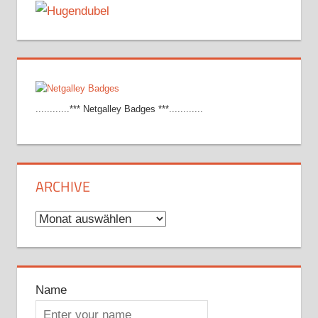
............*** Netgalley Badges ***............
ARCHIVE
Archive
Name