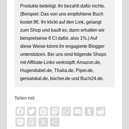
Produkts beteiligt. Ihr bezahlt dafür nichts.
(Beispiel: Das von uns empfohlene Buch
kostet 8€. Ihr klickt auf den Link, gelangt
zum Shop und kauft es, dann erhalten wir
beispielseise 8 Ct dafür, also 1%.) Auf
diese Weise könnt ihr engagierte Blogger
unterstützen. Bei uns sind folgende Shops
mit Affiliate-Links verknüpft: Amazon.de,
Hugendubel.de, Thalia.de, Piper.de,
genialokal.de, bücher.de und Buch24.de.
Teilen mit:
Facebook
Twitter
Pinterest
Mastodon
WhatsApp
Email
Tumblr
Reddi
Pocket
Threads
X
Teilen