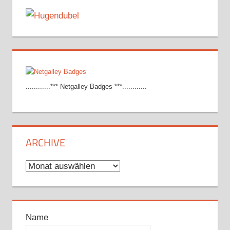
............*** Netgalley Badges ***............
ARCHIVE
Archive
Name