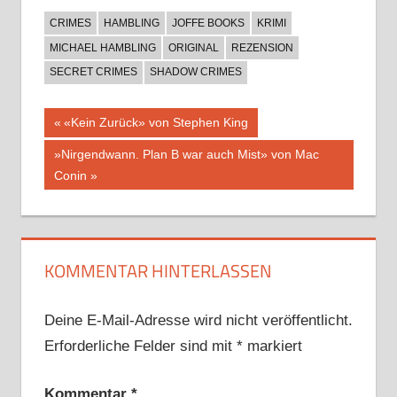
CRIMES
HAMBLING
JOFFE BOOKS
KRIMI
MICHAEL HAMBLING
ORIGINAL
REZENSION
SECRET CRIMES
SHADOW CRIMES
Beitragsnavigation
Vorheriger
«Kein Zurück» von Stephen King
Beitrag:
Nächster
»Nirgendwann. Plan B war auch Mist» von Mac
Beitrag:
Conin
KOMMENTAR HINTERLASSEN
Deine E-Mail-Adresse wird nicht veröffentlicht.
Erforderliche Felder sind mit
*
markiert
Kommentar
*