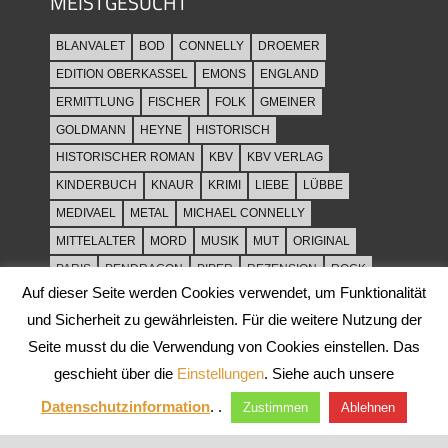
MEISTGESUCHT
BLANVALET
BOD
CONNELLY
DROEMER
EDITION OBERKASSEL
EMONS
ENGLAND
ERMITTLUNG
FISCHER
FOLK
GMEINER
GOLDMANN
HEYNE
HISTORISCH
HISTORISCHER ROMAN
KBV
KBV VERLAG
KINDERBUCH
KNAUR
KRIMI
LIEBE
LÜBBE
MEDIVAEL
METAL
MICHAEL CONNELLY
MITTELALTER
MORD
MUSIK
MUT
ORIGINAL
PARIS
PENDRAGON
PIPER
REZENSION
ROCK
Auf dieser Seite werden Cookies verwendet, um Funktionalität
ROCKMUSIK
ROMAN
ROWOHLT
SACHBUCH
und Sicherheit zu gewährleisten. Für die weitere Nutzung der
SPANNUNG
SYLT
THRILLER
TOD
ULLSTEIN
Seite musst du die Verwendung von Cookies einstellen. Das
WEIHNACHT
geschieht über die
Einstellungen
. Siehe auch unsere
Datenschutzinformation
. .
Zustimmen
Ablehnen