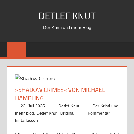
Zum
DETLEF KNUT
Inhalt
springen
Der Krimi und mehr Blog
»SHADOW CRIMES« VON MICHAEL
HAMBLING
22. Juli 2025
Detlef Knut
Der Krimi und
mehr blog
,
Detlef Knut
,
Original
Kommentar
hinterlassen