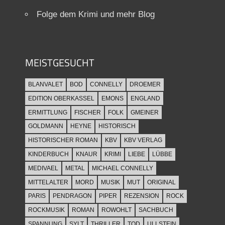
Folge dem Krimi und mehr Blog
MEISTGESUCHT
BLANVALET
BOD
CONNELLY
DROEMER
EDITION OBERKASSEL
EMONS
ENGLAND
ERMITTLUNG
FISCHER
FOLK
GMEINER
GOLDMANN
HEYNE
HISTORISCH
HISTORISCHER ROMAN
KBV
KBV VERLAG
KINDERBUCH
KNAUR
KRIMI
LIEBE
LÜBBE
MEDIVAEL
METAL
MICHAEL CONNELLY
MITTELALTER
MORD
MUSIK
MUT
ORIGINAL
PARIS
PENDRAGON
PIPER
REZENSION
ROCK
ROCKMUSIK
ROMAN
ROWOHLT
SACHBUCH
SPANNUNG
SYLT
THRILLER
TOD
ULLSTEIN