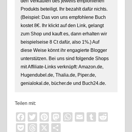
den Verkäufen des jeweils empfohlenen
Produkts beteiligt. Ihr bezahlt dafür nichts.
(Beispiel: Das von uns empfohlene Buch
kostet 8€. Ihr klickt auf den Link, gelangt
zum Shop und kauft es, dann erhalten wir
beispielseise 8 Ct dafür, also 1%.) Auf
diese Weise könnt ihr engagierte Blogger
unterstützen. Bei uns sind folgende Shops
mit Affiliate-Links verknüpft: Amazon.de,
Hugendubel.de, Thalia.de, Piper.de,
genialokal.de, bücher.de und Buch24.de.
Teilen mit:
Facebook
Twitter
Pinterest
Mastodon
WhatsApp
Email
Tumblr
Reddi
Pocket
Threads
X
Teilen