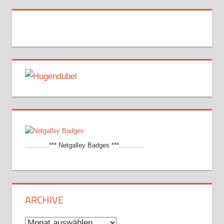
............*** Netgalley Badges ***............
ARCHIVE
Archive