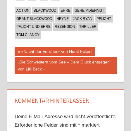
ACTION
BLACKWOOD
EHRE
GEHEIMDIENMST
GRANT BLACKWOOD
HEYNE
JACK RYAN
PFLICHT
PFLICHT UND EHRE
REZENSION
THRILLER
TOM CLANCY
Beitragsnavigation
Vorheriger
«Nacht der Verräter» von Horst Eckert
Beitrag:
Nächster
„Die Schwestern vom See – Dem Glück entgegen“
Beitrag:
von Lilli Beck
KOMMENTAR HINTERLASSEN
Deine E-Mail-Adresse wird nicht veröffentlicht.
Erforderliche Felder sind mit
*
markiert