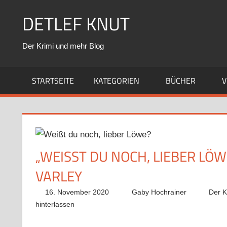
Zum
DETLEF KNUT
Inhalt
springen
Der Krimi und mehr Blog
STARTSEITE
KATEGORIEN
BÜCHER
V
„WEISST DU NOCH, LIEBER LÖW
ARLEY
16. November 2020
Gaby Hochrainer
Der K
hinterlassen