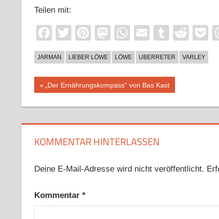
Teilen mit:
Facebook
Twitter
Pinterest
Mastodon
WhatsApp
Email
Tumblr
Redd
P
JARMAN
LIEBER LÖWE
LÖWE
UBERRETER
VARLEY
Beitragsnavigation
Vorheriger
„Der Ernährungskompass“ von Bas Kast
Beitrag:
KOMMENTAR HINTERLASSEN
Deine E-Mail-Adresse wird nicht veröffentlicht.
Erf
Kommentar
*