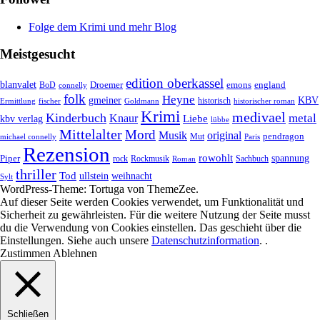
Folge dem Krimi und mehr Blog
Meistgesucht
edition oberkassel
blanvalet
Droemer
emons
BoD
england
connelly
folk
Heyne
gmeiner
KBV
historisch
historischer roman
Ermittlung
fischer
Goldmann
Krimi
medivael
Kinderbuch
metal
Knaur
Liebe
kbv verlag
lübbe
Mittelalter
Mord
Musik
original
pendragon
Mut
michael connelly
Paris
Rezension
rowohlt
spannung
Piper
rock
Rockmusik
Roman
Sachbuch
thriller
Tod
ullstein
weihnacht
Sylt
WordPress-Theme: Tortuga von ThemeZee.
Auf dieser Seite werden Cookies verwendet, um Funktionalität und
Sicherheit zu gewährleisten. Für die weitere Nutzung der Seite musst
du die Verwendung von Cookies einstellen. Das geschieht über die
Einstellungen
. Siehe auch unsere
Datenschutzinformation
. .
Zustimmen
Ablehnen
Schließen