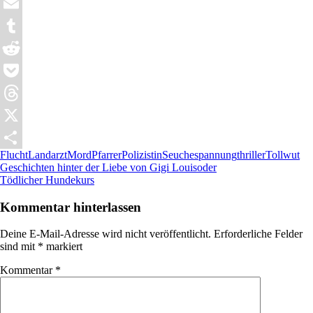
WhatsApp
Email
Tumblr
Reddit
Pocket
Threads
X
Flucht
Landarzt
Mord
Pfarrer
Polizistin
Seuche
spannung
thriller
Tollwut
Teilen
Beitragsnavigation
Vorheriger
Geschichten hinter der Liebe von Gigi Louisoder
Beitrag:
Nächster
Tödlicher Hundekurs
Beitrag:
Kommentar hinterlassen
Deine E-Mail-Adresse wird nicht veröffentlicht.
Erforderliche Felder
sind mit
*
markiert
Kommentar
*