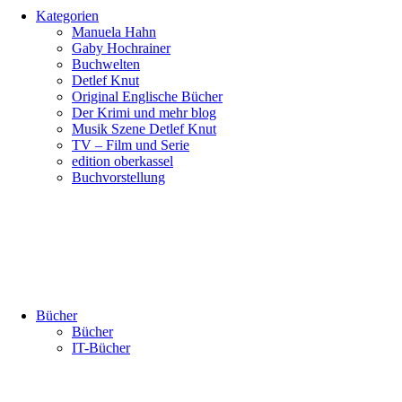
Kategorien
Manuela Hahn
Gaby Hochrainer
Buchwelten
Detlef Knut
Original Englische Bücher
Der Krimi und mehr blog
Musik Szene Detlef Knut
TV – Film und Serie
edition oberkassel
Buchvorstellung
Bücher
Bücher
IT-Bücher