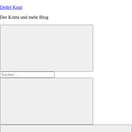
Zum
Detlef Knut
Inhalt
Der Krimi und mehr Blog
springen
Suchen
nach:
Suchen