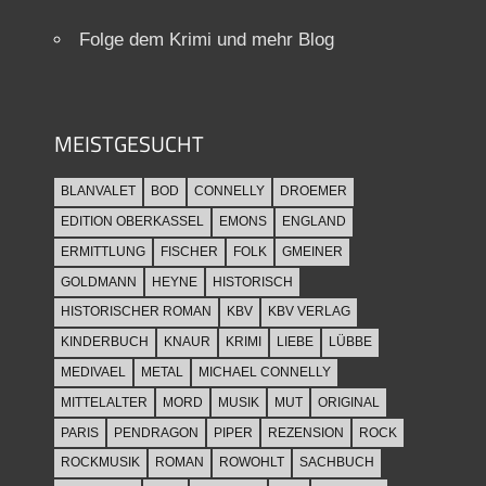
Folge dem Krimi und mehr Blog
MEISTGESUCHT
BLANVALET
BOD
CONNELLY
DROEMER
EDITION OBERKASSEL
EMONS
ENGLAND
ERMITTLUNG
FISCHER
FOLK
GMEINER
GOLDMANN
HEYNE
HISTORISCH
HISTORISCHER ROMAN
KBV
KBV VERLAG
KINDERBUCH
KNAUR
KRIMI
LIEBE
LÜBBE
MEDIVAEL
METAL
MICHAEL CONNELLY
MITTELALTER
MORD
MUSIK
MUT
ORIGINAL
PARIS
PENDRAGON
PIPER
REZENSION
ROCK
ROCKMUSIK
ROMAN
ROWOHLT
SACHBUCH