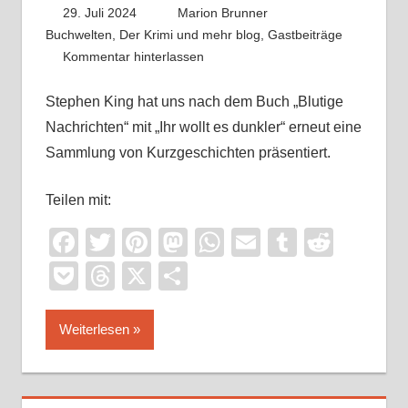
29. Juli 2024
Marion Brunner
Buchwelten
,
Der Krimi und mehr blog
,
Gastbeiträge
Kommentar hinterlassen
Stephen King hat uns nach dem Buch „Blutige
Nachrichten“ mit „Ihr wollt es dunkler“ erneut eine
Sammlung von Kurzgeschichten präsentiert.
Teilen mit:
Facebook
Twitter
Pinterest
Mastodon
WhatsApp
Email
Tumblr
Reddi
Pocket
Threads
X
Teilen
Weiterlesen