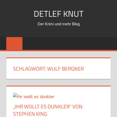
Zum
DETLEF KNUT
Inhalt
springen
Der Krimi und mehr Blog
SCHLAGWORT:
WULF BERGNER
„IHR WOLLT ES DUNKLER“ VON
STEPHEN KING