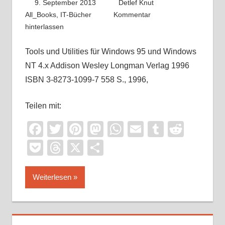
9. September 2013
Detlef Knut
All_Books
,
IT-Bücher
Kommentar
hinterlassen
Tools und Utilities für Windows 95 und Windows
NT 4.x Addison Wesley Longman Verlag 1996
ISBN 3-8273-1099-7 558 S., 1996,
Teilen mit:
Facebook
Twitter
Pinterest
Mastodon
WhatsApp
Email
Tumblr
Reddi
Pocket
Threads
X
Teilen
Weiterlesen