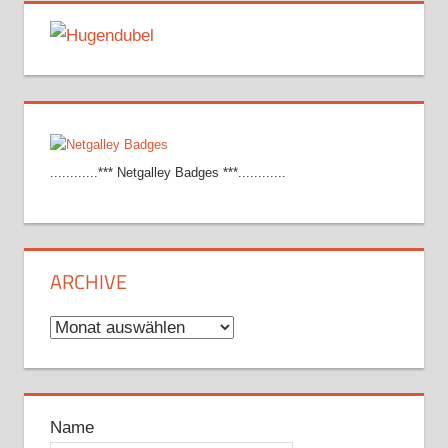
............*** Netgalley Badges ***............
ARCHIVE
Archive
Name