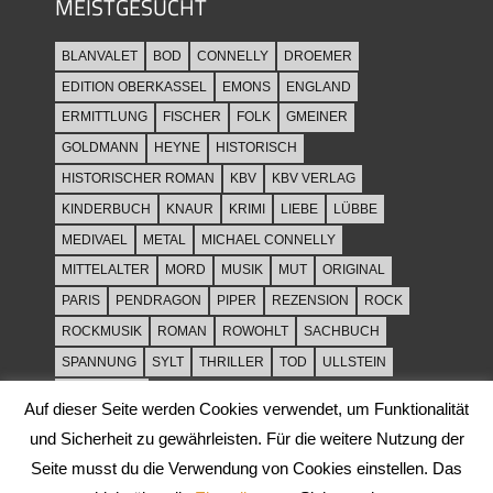
MEISTGESUCHT
BLANVALET
BOD
CONNELLY
DROEMER
EDITION OBERKASSEL
EMONS
ENGLAND
ERMITTLUNG
FISCHER
FOLK
GMEINER
GOLDMANN
HEYNE
HISTORISCH
HISTORISCHER ROMAN
KBV
KBV VERLAG
KINDERBUCH
KNAUR
KRIMI
LIEBE
LÜBBE
MEDIVAEL
METAL
MICHAEL CONNELLY
MITTELALTER
MORD
MUSIK
MUT
ORIGINAL
PARIS
PENDRAGON
PIPER
REZENSION
ROCK
ROCKMUSIK
ROMAN
ROWOHLT
SACHBUCH
SPANNUNG
SYLT
THRILLER
TOD
ULLSTEIN
WEIHNACHT
Auf dieser Seite werden Cookies verwendet, um Funktionalität
und Sicherheit zu gewährleisten. Für die weitere Nutzung der
Seite musst du die Verwendung von Cookies einstellen. Das