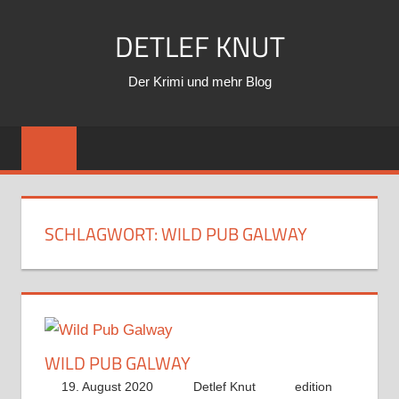
Zum
DETLEF KNUT
Inhalt
springen
Der Krimi und mehr Blog
SCHLAGWORT:
WILD PUB GALWAY
WILD PUB GALWAY
19. August 2020
Detlef Knut
edition