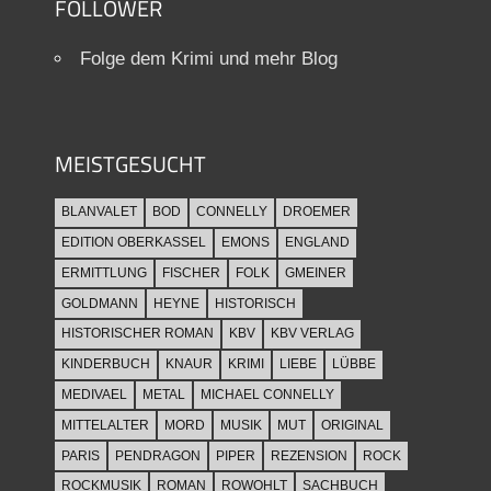
FOLLOWER
Folge dem Krimi und mehr Blog
MEISTGESUCHT
BLANVALET
BOD
CONNELLY
DROEMER
EDITION OBERKASSEL
EMONS
ENGLAND
ERMITTLUNG
FISCHER
FOLK
GMEINER
GOLDMANN
HEYNE
HISTORISCH
HISTORISCHER ROMAN
KBV
KBV VERLAG
KINDERBUCH
KNAUR
KRIMI
LIEBE
LÜBBE
MEDIVAEL
METAL
MICHAEL CONNELLY
MITTELALTER
MORD
MUSIK
MUT
ORIGINAL
PARIS
PENDRAGON
PIPER
REZENSION
ROCK
ROCKMUSIK
ROMAN
ROWOHLT
SACHBUCH