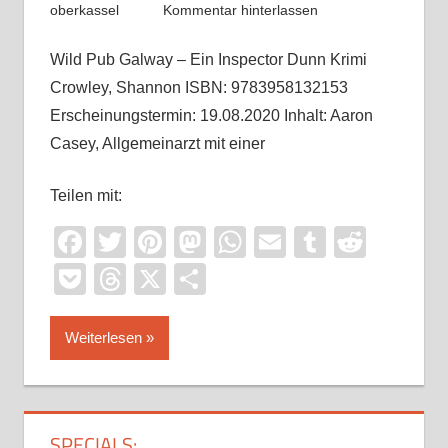
oberkassel
Kommentar hinterlassen
Wild Pub Galway – Ein Inspector Dunn Krimi
Crowley, Shannon ISBN: 9783958132153
Erscheinungstermin: 19.08.2020 Inhalt: Aaron
Casey, Allgemeinarzt mit einer
Teilen mit:
Facebook
Twitter
Pinterest
Mastodon
WhatsApp
Email
Tumblr
Reddi
Pocket
Threads
X
Teilen
Weiterlesen
SPECIALS: