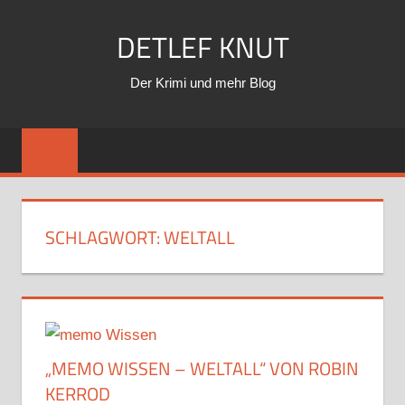
Zum
DETLEF KNUT
Inhalt
springen
Der Krimi und mehr Blog
SCHLAGWORT:
WELTALL
„MEMO WISSEN – WELTALL“ VON ROBIN
KERROD