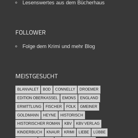
Lesenswertes aus dem Bücherhaus
FOLLOWER
Folge dem Krimi und mehr Blog
MEISTGESUCHT
BLANVALET
BOD
CONNELLY
DROEMER
EDITION OBERKASSEL
EMONS
ENGLAND
ERMITTLUNG
FISCHER
FOLK
GMEINER
GOLDMANN
HEYNE
HISTORISCH
HISTORISCHER ROMAN
KBV
KBV VERLAG
KINDERBUCH
KNAUR
KRIMI
LIEBE
LÜBBE