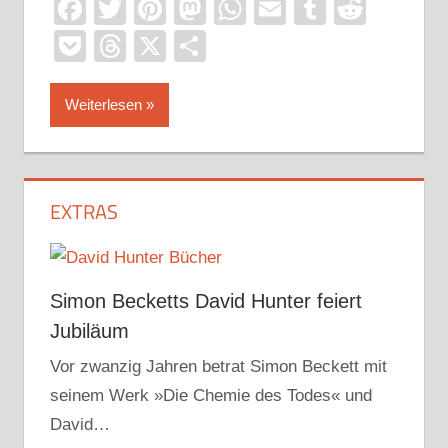
Facebook
Twitter
Pinterest
Mastodon
WhatsApp
Email
Tumblr
Reddi
Pocket
Threads
X
Teilen
Weiterlesen
EXTRAS
Simon Becketts David Hunter feiert
Jubiläum
Vor zwanzig Jahren betrat Simon Beckett mit
seinem Werk »Die Chemie des Todes« und
David…