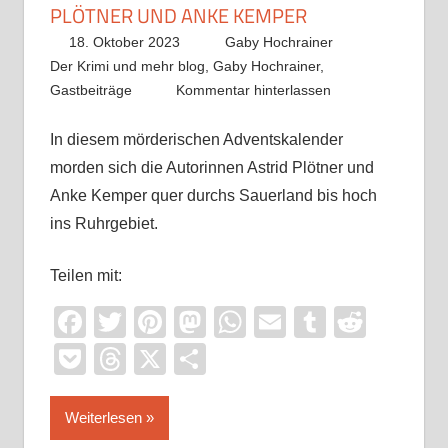
PLÖTNER UND ANKE KEMPER
18. Oktober 2023
Gaby Hochrainer
Der Krimi und mehr blog
,
Gaby Hochrainer
,
Gastbeiträge
Kommentar hinterlassen
In diesem mörderischen Adventskalender
morden sich die Autorinnen Astrid Plötner und
Anke Kemper quer durchs Sauerland bis hoch
ins Ruhrgebiet.
Teilen mit:
Facebook
Twitter
Pinterest
Mastodon
WhatsApp
Email
Tumblr
Reddi
Pocket
Threads
X
Teilen
Weiterlesen