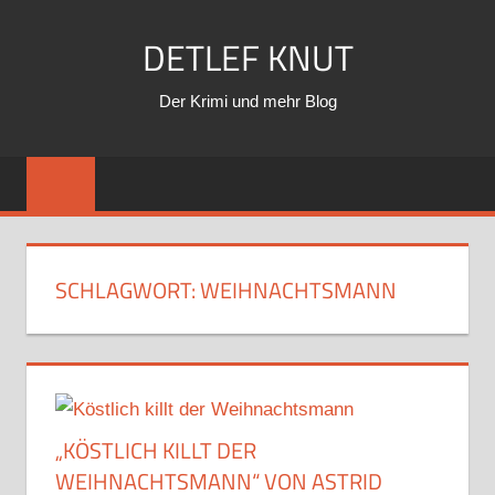
Zum
DETLEF KNUT
Inhalt
springen
Der Krimi und mehr Blog
SCHLAGWORT:
WEIHNACHTSMANN
„KÖSTLICH KILLT DER
WEIHNACHTSMANN“ VON ASTRID