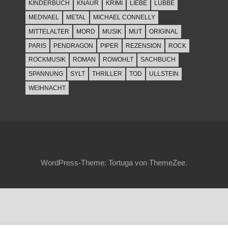
KINDERBUCH
KNAUR
KRIMI
LIEBE
LÜBBE
MEDIVAEL
METAL
MICHAEL CONNELLY
MITTELALTER
MORD
MUSIK
MUT
ORIGINAL
PARIS
PENDRAGON
PIPER
REZENSION
ROCK
ROCKMUSIK
ROMAN
ROWOHLT
SACHBUCH
SPANNUNG
SYLT
THRILLER
TOD
ULLSTEIN
WEIHNACHT
WordPress-Theme: Tortuga von ThemeZee.